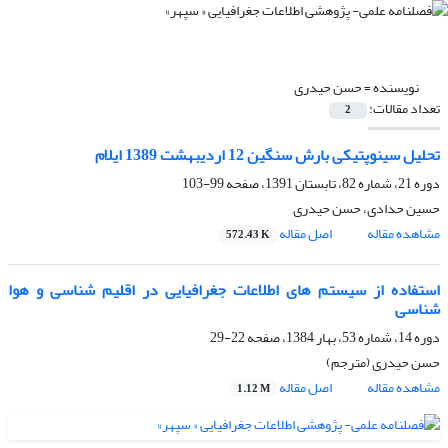
نویسنده =
حسن حیدری
تعداد مقالات:
2
تحلیل سینوپتیکی بارش سنگین 12 اردیبهشت 1389 ایلام
دوره 21، شماره 82، تابستان 1391، صفحه
99-103
حسین حدادی، حسن حیدری
مشاهده مقاله
اصل مقاله
572.43 K
استفاده از سیستم ‏هاى اطلاعات جغرافیایى در اقلیم ‏شناسى و هوا
شناسى
دوره 14، شماره 53، بهار 1384، صفحه
22-29
حسن حیدری (مترجم)
مشاهده مقاله
اصل مقاله
1.12 M