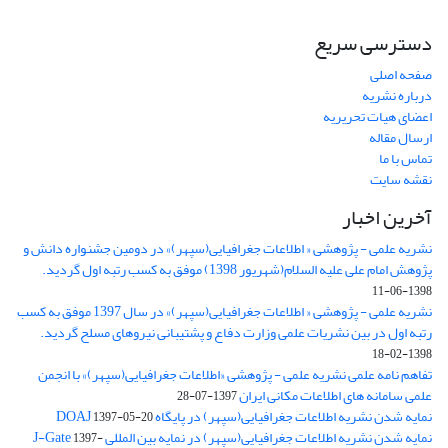
دسترسی سریع
صفحه اصلی
درباره نشریه
اعضای هیات تحریریه
ارسال مقاله
تماس با ما
نقشه سایت
آخرین اخبار
نشریه علمی - پژوهشی « اطلاعات جغرافیایی(سپهر)» در دومین جشنواره دانش و
پژوهش امام علی علیه السلام(شهریور 1398) موفق به کسب رتبه اول گردید.
1398-06-11
نشریه علمی - پژوهشی « اطلاعات جغرافیایی(سپهر)» در سال 1397 موفق به کسب
رتبه اول در بین نشریات علمی وزارت دفاع و پشتیبانی نیروهای مسلح گردید.
1398-02-18
تفاهم نامه علمی نشریه علمی - پژوهشی «اطلاعات جغرافیایی(سپهر)» با انجمن
علمی سامانه های اطلاعات مکانی ایران
1397-07-28
نمایه شدن نشریه اطلاعات جغرافیایی(سپهر) در پایگاه DOAJ
1397-05-20
نمایه شدن نشریه اطلاعات جغرافیایی(سپهر) در نمایه بین المللی J-Gate
1397-