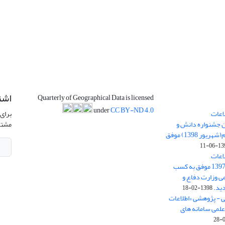
اشت
Quarterly of Geographical Data is licensed
under
CC BY-ND 4.0
اعات
برای 
ن جشنواره دانش و
مشتر
پژوهش امام علی علیه السلام(شهریور 1398) موفق
1398-
اعات
جغرافیایی(سپهر)» در سال 1397 موفق به کسب
ی وزارت دفاع و
ید.
1398-02-18
ی - پژوهشی «اطلاعات
علمی سامانه های