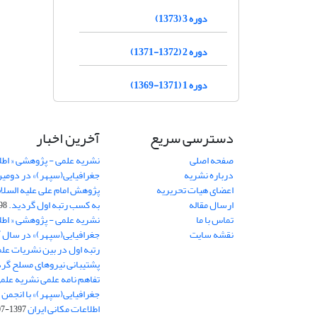
دوره 3 (1373)
دوره 2 (1372-1371)
دوره 1 (1371-1369)
دسترسی سریع
آخرین اخبار
صفحه اصلی
نشریه علمی - پژوهشی « اطل
درباره نشریه
جغرافیایی(سپهر)» در دومی
اعضای هیات تحریریه
ارسال مقاله
به کسب رتبه اول گردید.
06-11
تماس با ما
نشریه علمی - پژوهشی « اطل
نقشه سایت
رتبه اول در بین نشریات علم
پشتیبانی نیروهای مسلح گرد
تفاهم نامه علمی نشریه علم
جغرافیایی(سپهر)» با انجمن 
اطلاعات مکانی ایران
1397-07-28