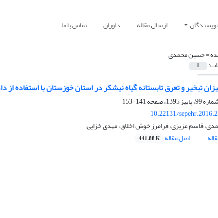
نویسندگان
ارسال مقاله
داوران
تماس با ما
ده =
حسین محمدی
ات:
1
زان تبخیر و تعرق تابستانه گیاه نیشکر در استان خوزستان با استفاده از دا
141-153
10.22131/sepehr.2016.
ی، قاسم عزیزی، فرامرز خوش اخلاق، مهدی خزایی
اله
اصل مقاله
441.88 K