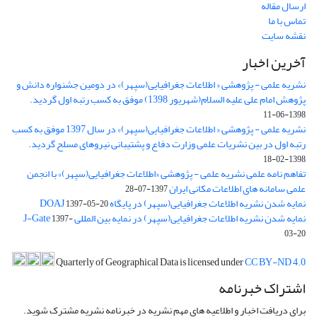
ارسال مقاله
تماس با ما
نقشه سایت
آخرین اخبار
نشریه علمی - پژوهشی « اطلاعات جغرافیایی(سپهر)» در دومین جشنواره دانش و
پژوهش امام علی علیه السلام(شهریور 1398) موفق به کسب رتبه اول گردید.
1398-06-11
نشریه علمی - پژوهشی « اطلاعات جغرافیایی(سپهر)» در سال 1397 موفق به کسب
رتبه اول در بین نشریات علمی وزارت دفاع و پشتیبانی نیروهای مسلح گردید.
1398-02-18
تفاهم نامه علمی نشریه علمی - پژوهشی «اطلاعات جغرافیایی(سپهر)» با انجمن
علمی سامانه های اطلاعات مکانی ایران
1397-07-28
نمایه شدن نشریه اطلاعات جغرافیایی(سپهر) در پایگاه DOAJ
1397-05-20
نمایه شدن نشریه اطلاعات جغرافیایی(سپهر) در نمایه بین المللی J-Gate
1397-
03-20
Quarterly of Geographical Data is licensed under
CC BY-ND 4.0
اشتراک خبرنامه
برای دریافت اخبار و اطلاعیه های مهم نشریه در خبرنامه نشریه مشترک شوید.