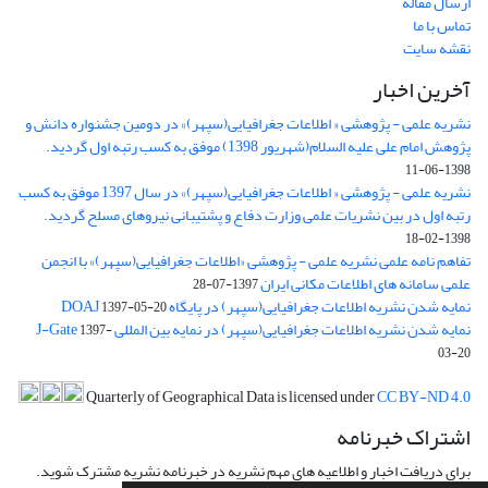
ارسال مقاله
تماس با ما
نقشه سایت
آخرین اخبار
نشریه علمی - پژوهشی « اطلاعات جغرافیایی(سپهر)» در دومین جشنواره دانش و
پژوهش امام علی علیه السلام(شهریور 1398) موفق به کسب رتبه اول گردید.
1398-06-11
نشریه علمی - پژوهشی « اطلاعات جغرافیایی(سپهر)» در سال 1397 موفق به کسب
رتبه اول در بین نشریات علمی وزارت دفاع و پشتیبانی نیروهای مسلح گردید.
1398-02-18
تفاهم نامه علمی نشریه علمی - پژوهشی «اطلاعات جغرافیایی(سپهر)» با انجمن
علمی سامانه های اطلاعات مکانی ایران
1397-07-28
نمایه شدن نشریه اطلاعات جغرافیایی(سپهر) در پایگاه DOAJ
1397-05-20
نمایه شدن نشریه اطلاعات جغرافیایی(سپهر) در نمایه بین المللی J-Gate
1397-
03-20
Quarterly of Geographical Data is licensed under
CC BY-ND 4.0
اشتراک خبرنامه
برای دریافت اخبار و اطلاعیه های مهم نشریه در خبرنامه نشریه مشترک شوید.