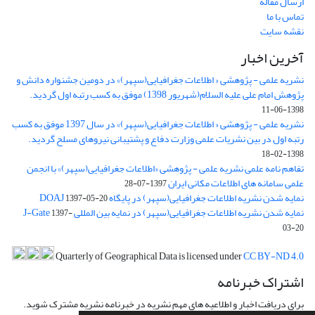
ارسال مقاله
تماس با ما
نقشه سایت
آخرین اخبار
نشریه علمی - پژوهشی « اطلاعات جغرافیایی(سپهر)» در دومین جشنواره دانش و
پژوهش امام علی علیه السلام(شهریور 1398) موفق به کسب رتبه اول گردید.
1398-06-11
نشریه علمی - پژوهشی « اطلاعات جغرافیایی(سپهر)» در سال 1397 موفق به کسب
رتبه اول در بین نشریات علمی وزارت دفاع و پشتیبانی نیروهای مسلح گردید.
1398-02-18
تفاهم نامه علمی نشریه علمی - پژوهشی «اطلاعات جغرافیایی(سپهر)» با انجمن
علمی سامانه های اطلاعات مکانی ایران
1397-07-28
نمایه شدن نشریه اطلاعات جغرافیایی(سپهر) در پایگاه DOAJ
1397-05-20
نمایه شدن نشریه اطلاعات جغرافیایی(سپهر) در نمایه بین المللی J-Gate
1397-
03-20
Quarterly of Geographical Data is licensed under
CC BY-ND 4.0
اشتراک خبرنامه
برای دریافت اخبار و اطلاعیه های مهم نشریه در خبرنامه نشریه مشترک شوید.