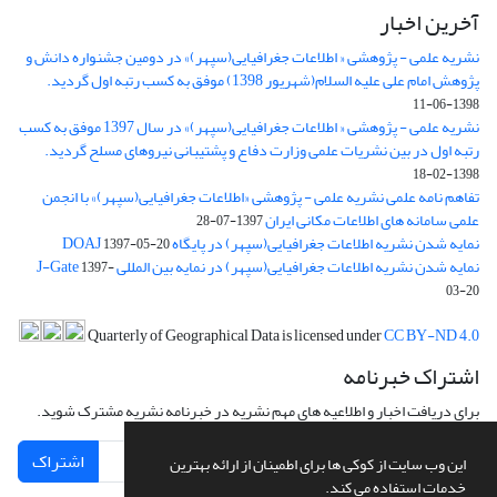
آخرین اخبار
نشریه علمی - پژوهشی « اطلاعات جغرافیایی(سپهر)» در دومین جشنواره دانش و
پژوهش امام علی علیه السلام(شهریور 1398) موفق به کسب رتبه اول گردید.
1398-06-11
نشریه علمی - پژوهشی « اطلاعات جغرافیایی(سپهر)» در سال 1397 موفق به کسب
رتبه اول در بین نشریات علمی وزارت دفاع و پشتیبانی نیروهای مسلح گردید.
1398-02-18
تفاهم نامه علمی نشریه علمی - پژوهشی «اطلاعات جغرافیایی(سپهر)» با انجمن
علمی سامانه های اطلاعات مکانی ایران
1397-07-28
نمایه شدن نشریه اطلاعات جغرافیایی(سپهر) در پایگاه DOAJ
1397-05-20
نمایه شدن نشریه اطلاعات جغرافیایی(سپهر) در نمایه بین المللی J-Gate
1397-
03-20
Quarterly of Geographical Data is licensed under
CC BY-ND 4.0
اشتراک خبرنامه
برای دریافت اخبار و اطلاعیه های مهم نشریه در خبرنامه نشریه مشترک شوید.
اشتراک
این وب سایت از کوکی ها برای اطمینان از ارائه بهترین
خدمات استفاده می کند.