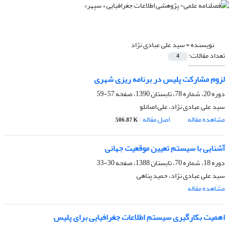
نویسنده =
سید علی عبادی نژاد
تعداد مقالات:
4
لزوم مشارکت پلیس در برنامه‏ ریزى شهرى
دوره 20، شماره 78، تابستان 1390، صفحه
57-59
سید علی عبادی نژاد، علی اصانلو
مشاهده مقاله
اصل مقاله
506.87 K
آشنایى با سیستم تعیین موقعیت جهانى
دوره 18، شماره 70، تابستان 1388، صفحه
30-33
سید علی عبادی نژاد، حمید پناهی
مشاهده مقاله
اهمیت بکارگیرى سیستم اطلاعات جغرافیایى براى پلیس