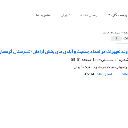
نویسندگان
ارسال مقاله
داوران
تماس با ما
ده =
مهدیه رنجبر
ات:
1
د تغییرات در تعداد جمعیت و آبادى ‏هاى بخش آرادان (شهرستان گرمسار) درطى سا
61-68
رضوانی، مهدیه رنجبر، سعید نگهبان
اله
اصل مقاله
4.59 M