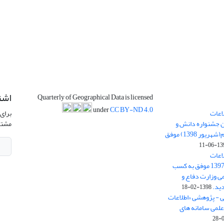
اشت
Quarterly of Geographical Data is licensed
under
CC BY-ND 4.0
اعات
برای 
ن جشنواره دانش و
مشتر
پژوهش امام علی علیه السلام(شهریور 1398) موفق
1398-
اعات
جغرافیایی(سپهر)» در سال 1397 موفق به کسب
ی وزارت دفاع و
ید.
1398-02-18
ی - پژوهشی «اطلاعات
علمی سامانه های