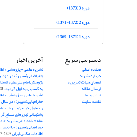
دوره 3 (1373)
دوره 2 (1372-1371)
دوره 1 (1371-1369)
دسترسی سریع
آخرین اخبار
صفحه اصلی
نشریه علمی - پژوهشی « اطل
درباره نشریه
جغرافیایی(سپهر)» در دومی
اعضای هیات تحریریه
ارسال مقاله
به کسب رتبه اول گردید.
06-11
تماس با ما
نشریه علمی - پژوهشی « اطل
نقشه سایت
رتبه اول در بین نشریات علم
پشتیبانی نیروهای مسلح گرد
تفاهم نامه علمی نشریه علم
جغرافیایی(سپهر)» با انجمن 
اطلاعات مکانی ایران
1397-07-28