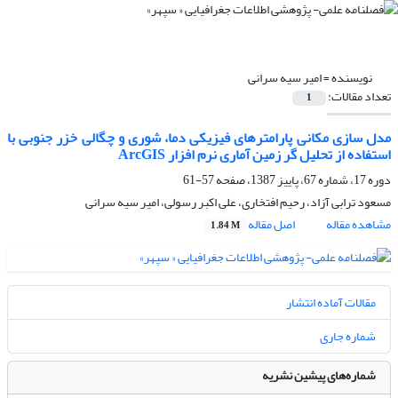
نویسنده =
امیر سیه سرانی
تعداد مقالات:
1
مدل سازى مکانى پارامترهاى فیزیکى دما، شورى و چگالى خزر جنوبى با
استفاده از تحلیل گر زمین آمارى نرم ‏افزار ArcGIS
دوره 17، شماره 67، پاییز 1387، صفحه
57-61
مسعود ترابی آزاد، رحیم افتخاری، علی اکبر رسولی، امیر سیه سرانی
مشاهده مقاله
اصل مقاله
1.84 M
مقالات آماده انتشار
شماره جاری
شماره‌های پیشین نشریه