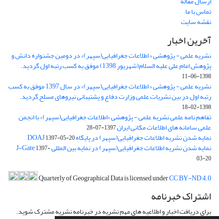
ارسال مقاله
تماس با ما
نقشه سایت
آخرین اخبار
نشریه علمی - پژوهشی « اطلاعات جغرافیایی(سپهر)» در دومین جشنواره دانش و
پژوهش امام علی علیه السلام(شهریور 1398) موفق به کسب رتبه اول گردید.
1398-06-11
نشریه علمی - پژوهشی « اطلاعات جغرافیایی(سپهر)» در سال 1397 موفق به کسب
رتبه اول در بین نشریات علمی وزارت دفاع و پشتیبانی نیروهای مسلح گردید.
1398-02-18
تفاهم نامه علمی نشریه علمی - پژوهشی «اطلاعات جغرافیایی(سپهر)» با انجمن
علمی سامانه های اطلاعات مکانی ایران
1397-07-28
نمایه شدن نشریه اطلاعات جغرافیایی(سپهر) در پایگاه DOAJ
1397-05-20
نمایه شدن نشریه اطلاعات جغرافیایی(سپهر) در نمایه بین المللی J-Gate
1397-
03-20
Quarterly of Geographical Data is licensed under
CC BY-ND 4.0
اشتراک خبرنامه
برای دریافت اخبار و اطلاعیه های مهم نشریه در خبرنامه نشریه مشترک شوید.