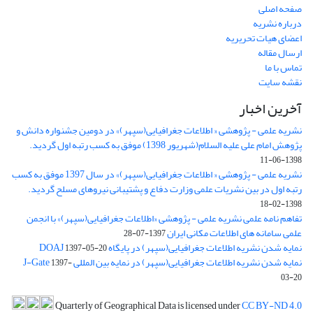
صفحه اصلی
درباره نشریه
اعضای هیات تحریریه
ارسال مقاله
تماس با ما
نقشه سایت
آخرین اخبار
نشریه علمی - پژوهشی « اطلاعات جغرافیایی(سپهر)» در دومین جشنواره دانش و
پژوهش امام علی علیه السلام(شهریور 1398) موفق به کسب رتبه اول گردید.
1398-06-11
نشریه علمی - پژوهشی « اطلاعات جغرافیایی(سپهر)» در سال 1397 موفق به کسب
رتبه اول در بین نشریات علمی وزارت دفاع و پشتیبانی نیروهای مسلح گردید.
1398-02-18
تفاهم نامه علمی نشریه علمی - پژوهشی «اطلاعات جغرافیایی(سپهر)» با انجمن
علمی سامانه های اطلاعات مکانی ایران
1397-07-28
نمایه شدن نشریه اطلاعات جغرافیایی(سپهر) در پایگاه DOAJ
1397-05-20
نمایه شدن نشریه اطلاعات جغرافیایی(سپهر) در نمایه بین المللی J-Gate
1397-
03-20
Quarterly of Geographical Data is licensed under
CC BY-ND 4.0