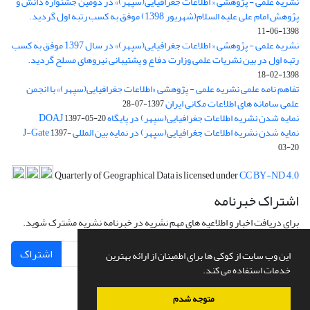
نشریه علمی - پژوهشی « اطلاعات جغرافیایی(سپهر)» در دومین جشنواره دانش و
پژوهش امام علی علیه السلام(شهریور 1398) موفق به کسب رتبه اول گردید.
1398-06-11
نشریه علمی - پژوهشی « اطلاعات جغرافیایی(سپهر)» در سال 1397 موفق به کسب
رتبه اول در بین نشریات علمی وزارت دفاع و پشتیبانی نیروهای مسلح گردید.
1398-02-18
تفاهم نامه علمی نشریه علمی - پژوهشی «اطلاعات جغرافیایی(سپهر)» با انجمن
علمی سامانه های اطلاعات مکانی ایران
1397-07-28
نمایه شدن نشریه اطلاعات جغرافیایی(سپهر) در پایگاه DOAJ
1397-05-20
نمایه شدن نشریه اطلاعات جغرافیایی(سپهر) در نمایه بین المللی J-Gate
1397-
03-20
Quarterly of Geographical Data is licensed under
CC BY-ND 4.0
اشتراک خبرنامه
برای دریافت اخبار و اطلاعیه های مهم نشریه در خبرنامه نشریه مشترک شوید.
اشتراک
این وب سایت از کوکی ها برای اطمینان از ارائه بهترین
خدمات استفاده می کند.
متوجه شدم