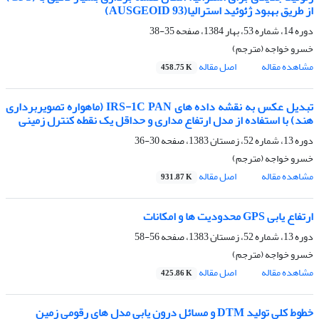
از طریق بهبود ژئوئید استرالیا(AUSGEOID 93)
دوره 14، شماره 53، بهار 1384، صفحه
35-38
خسرو خواجه (مترجم)
مشاهده مقاله
اصل مقاله
458.75 K
تبدیل عکس به نقشه داده‏ هاى IRS-1C PAN (ماهواره تصویربردارى
هند) با استفاده از مدل ارتفاع مدارى و حداقل یک نقطه کنترل زمینى
دوره 13، شماره 52، زمستان 1383، صفحه
30-36
خسرو خواجه (مترجم)
مشاهده مقاله
اصل مقاله
931.87 K
ارتفاع ‏یابى GPS محدودیت‏ ها و امکانات
دوره 13، شماره 52، زمستان 1383، صفحه
56-58
خسرو خواجه (مترجم)
مشاهده مقاله
اصل مقاله
425.86 K
خطوط کلى تولید DTM و مسائل درون یابى مدل هاى رقومى ‏زمین