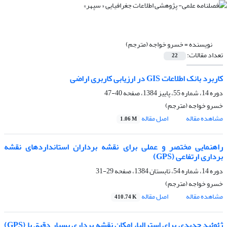
نویسنده =
خسرو خواجه (مترجم)
تعداد مقالات:
22
کاربرد بانک اطلاعات GIS در ارزیابى کاربرى اراضى
دوره 14، شماره 55، پاییز 1384، صفحه
40-47
خسرو خواجه (مترجم)
مشاهده مقاله
اصل مقاله
1.06 M
راهنمایى مختصر و عملى براى نقشه‏ برداران استانداردهاى نقشه
‏بردارى ارتفاعى (GPS)
دوره 14، شماره 54، تابستان 1384، صفحه
29-31
خسرو خواجه (مترجم)
مشاهده مقاله
اصل مقاله
410.74 K
ژئوئید جدیدى براى استرالیا، امکان نقشه‏ بردارى بسیار دقیق با (GPS)