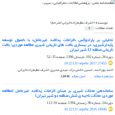
نویسنده =
اشرف عظیم زاده ایرانی (مترجم)
تعداد مقالات:
5
تحلیلی بر پارادوکس «الزامات پدافند غیرعامل» با «اصول توسعه
پایدارشهری» در بهسازی بافت های تاریخی شهری مطالعه موردی: بافت
تاریخی منطقه 12 شهر تهران
دوره 26، شماره 102، تابستان 1396، صفحه
35-52
10.22131/sepehr.2017.27455
احمد پوراحمد، حسین حاتمی نژاد، مهدی مدیری، اشرف عظیم زاده ایرانی
مشاهده مقاله
اصل مقاله
2.84 M
ساماندهی محلات شهری بر مبنای الزامات پدافند غیرعامل (مطالعه
موردی: محلّات ناحیه ی شش منطقه دو شهر تهران)
دوره 24، شماره 96، زمستان 1394، صفحه
91-112
10.22131/sepehr.2016.18946