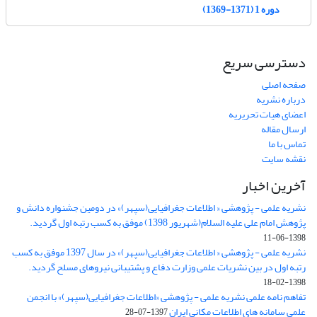
دوره 1 (1371-1369)
دسترسی سریع
صفحه اصلی
درباره نشریه
اعضای هیات تحریریه
ارسال مقاله
تماس با ما
نقشه سایت
آخرین اخبار
نشریه علمی - پژوهشی « اطلاعات جغرافیایی(سپهر)» در دومین جشنواره دانش و
پژوهش امام علی علیه السلام(شهریور 1398) موفق به کسب رتبه اول گردید.
1398-06-11
نشریه علمی - پژوهشی « اطلاعات جغرافیایی(سپهر)» در سال 1397 موفق به کسب
رتبه اول در بین نشریات علمی وزارت دفاع و پشتیبانی نیروهای مسلح گردید.
1398-02-18
تفاهم نامه علمی نشریه علمی - پژوهشی «اطلاعات جغرافیایی(سپهر)» با انجمن
علمی سامانه های اطلاعات مکانی ایران
1397-07-28