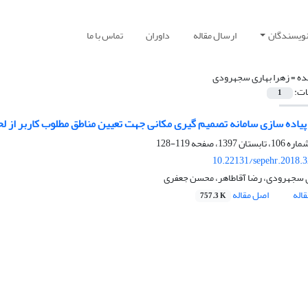
نویسندگان
ارسال مقاله
داوران
تماس با ما
ده =
زهرا بهاری سجهرودی
ات:
1
پیاده سازی سامانه تصمیم گیری مکانی جهت تعیین مناطق مطلوب کاربر از لح
119-128
10.22131/sepehr.2018.
ی سجهرودی، رضا آقاطاهر، محسن جعفری
اله
اصل مقاله
757.3 K