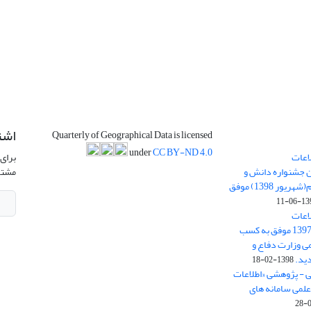
اشت
Quarterly of Geographical Data is licensed
under
CC BY-ND 4.0
اعات
برای 
ن جشنواره دانش و
مشتر
پژوهش امام علی علیه السلام(شهریور 1398) موفق
1398-
اعات
جغرافیایی(سپهر)» در سال 1397 موفق به کسب
ی وزارت دفاع و
ید.
1398-02-18
ی - پژوهشی «اطلاعات
علمی سامانه های