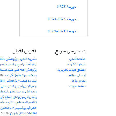
دوره 3 (1373)
دوره 2 (1372-1371)
دوره 1 (1371-1369)
دسترسی سریع
آخرین اخبار
صفحه اصلی
نشریه علمی - پژوهشی « اطل
درباره نشریه
جغرافیایی(سپهر)» در دومی
اعضای هیات تحریریه
ارسال مقاله
به کسب رتبه اول گردید.
06-11
تماس با ما
نشریه علمی - پژوهشی « اطل
نقشه سایت
رتبه اول در بین نشریات علم
پشتیبانی نیروهای مسلح گرد
تفاهم نامه علمی نشریه علم
جغرافیایی(سپهر)» با انجمن 
اطلاعات مکانی ایران
1397-07-28