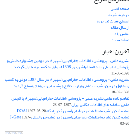
صفحه اصلی
درباره نشریه
اعضای هیات تحریریه
ارسال مقاله
تماس با ما
نقشه سایت
آخرین اخبار
نشریه علمی - پژوهشی « اطلاعات جغرافیایی(سپهر)» در دومین جشنواره دانش و
پژوهش امام علی علیه السلام(شهریور 1398) موفق به کسب رتبه اول گردید.
1398-06-11
نشریه علمی - پژوهشی « اطلاعات جغرافیایی(سپهر)» در سال 1397 موفق به کسب
رتبه اول در بین نشریات علمی وزارت دفاع و پشتیبانی نیروهای مسلح گردید.
1398-02-18
تفاهم نامه علمی نشریه علمی - پژوهشی «اطلاعات جغرافیایی(سپهر)» با انجمن
علمی سامانه های اطلاعات مکانی ایران
1397-07-28
نمایه شدن نشریه اطلاعات جغرافیایی(سپهر) در پایگاه DOAJ
1397-05-20
نمایه شدن نشریه اطلاعات جغرافیایی(سپهر) در نمایه بین المللی J-Gate
1397-
03-20