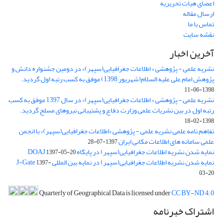
اعضای هیات تحریریه
ارسال مقاله
تماس با ما
نقشه سایت
آخرین اخبار
نشریه علمی - پژوهشی « اطلاعات جغرافیایی(سپهر)» در دومین جشنواره دانش و
پژوهش امام علی علیه السلام(شهریور 1398) موفق به کسب رتبه اول گردید.
1398-06-11
نشریه علمی - پژوهشی « اطلاعات جغرافیایی(سپهر)» در سال 1397 موفق به کسب
رتبه اول در بین نشریات علمی وزارت دفاع و پشتیبانی نیروهای مسلح گردید.
1398-02-18
تفاهم نامه علمی نشریه علمی - پژوهشی «اطلاعات جغرافیایی(سپهر)» با انجمن
علمی سامانه های اطلاعات مکانی ایران
1397-07-28
نمایه شدن نشریه اطلاعات جغرافیایی(سپهر) در پایگاه DOAJ
1397-05-20
نمایه شدن نشریه اطلاعات جغرافیایی(سپهر) در نمایه بین المللی J-Gate
1397-
03-20
Quarterly of Geographical Data is licensed under
CC BY-ND 4.0
اشتراک خبرنامه