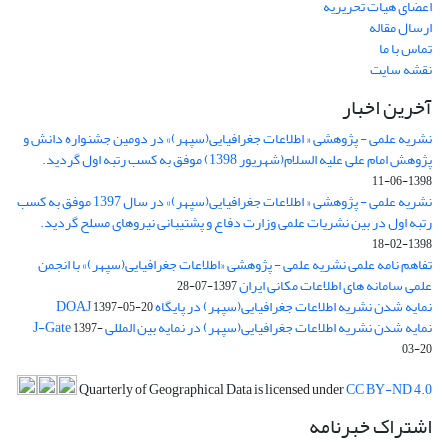
اعضای هیات تحریریه
ارسال مقاله
تماس با ما
نقشه سایت
آخرین اخبار
نشریه علمی - پژوهشی « اطلاعات جغرافیایی(سپهر)» در دومین جشنواره دانش و
پژوهش امام علی علیه السلام(شهریور 1398) موفق به کسب رتبه اول گردید.
1398-06-11
نشریه علمی - پژوهشی « اطلاعات جغرافیایی(سپهر)» در سال 1397 موفق به کسب
رتبه اول در بین نشریات علمی وزارت دفاع و پشتیبانی نیروهای مسلح گردید.
1398-02-18
تفاهم نامه علمی نشریه علمی - پژوهشی «اطلاعات جغرافیایی(سپهر)» با انجمن
علمی سامانه های اطلاعات مکانی ایران
1397-07-28
نمایه شدن نشریه اطلاعات جغرافیایی(سپهر) در پایگاه DOAJ
1397-05-20
نمایه شدن نشریه اطلاعات جغرافیایی(سپهر) در نمایه بین المللی J-Gate
1397-
03-20
Quarterly of Geographical Data is licensed under
CC BY-ND 4.0
اشتراک خبرنامه