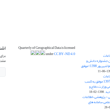
اشت
Quarterly of Geographical Data is licensed
under
CC BY-ND 4.0
اعات
برای 
ن جشنواره دانش و
مشتر
پژوهش امام علی علیه السلام(شهریور 1398) موفق
1398-
اعات
جغرافیایی(سپهر)» در سال 1397 موفق به کسب
ی وزارت دفاع و
ید.
1398-02-18
ی - پژوهشی «اطلاعات
علمی سامانه های