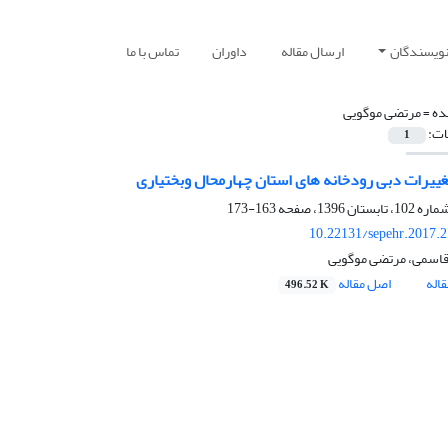
نویسندگان
ارسال مقاله
داوران
تماس با ما
ده =
مرتضی موگویی
ات:
1
ییرات دبی رودخانه های استان چهارمحال وبختیاری
163-173
10.22131/sepehr.2017.
اسمی، مرتضی موگویی
اله
اصل مقاله
496.52 K