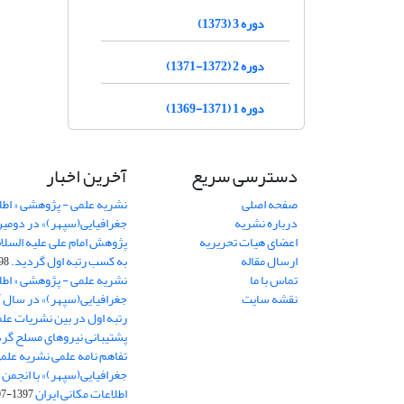
دوره 3 (1373)
دوره 2 (1372-1371)
دوره 1 (1371-1369)
دسترسی سریع
آخرین اخبار
صفحه اصلی
نشریه علمی - پژوهشی « اطل
درباره نشریه
جغرافیایی(سپهر)» در دومی
اعضای هیات تحریریه
ارسال مقاله
به کسب رتبه اول گردید.
06-11
تماس با ما
نشریه علمی - پژوهشی « اطل
نقشه سایت
رتبه اول در بین نشریات علم
پشتیبانی نیروهای مسلح گرد
تفاهم نامه علمی نشریه علم
جغرافیایی(سپهر)» با انجمن 
اطلاعات مکانی ایران
1397-07-28