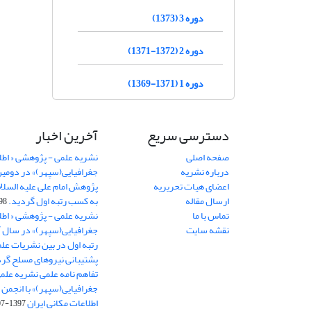
دوره 3 (1373)
دوره 2 (1372-1371)
دوره 1 (1371-1369)
دسترسی سریع
آخرین اخبار
صفحه اصلی
نشریه علمی - پژوهشی « اطل
درباره نشریه
جغرافیایی(سپهر)» در دومی
اعضای هیات تحریریه
ارسال مقاله
به کسب رتبه اول گردید.
06-11
تماس با ما
نشریه علمی - پژوهشی « اطل
نقشه سایت
رتبه اول در بین نشریات علم
پشتیبانی نیروهای مسلح گرد
تفاهم نامه علمی نشریه علم
جغرافیایی(سپهر)» با انجمن 
اطلاعات مکانی ایران
1397-07-28