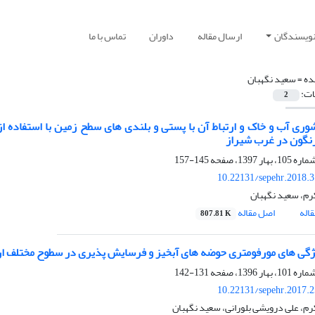
نویسندگان
ارسال مقاله
داوران
تماس با ما
ده =
سعید نگهبان
ات:
2
نگون در غرب شیراز
145-157
10.22131/sepehr.2018.
م، سعید نگهبان
اله
اصل مقاله
807.81 K
یژگی های مورفومتری حوضه های آبخیز و فرسایش پذیری در سطوح مختلف ارتفاع
131-142
10.22131/sepehr.2017.
م، علی درویشی بلورانی، سعید نگهبان