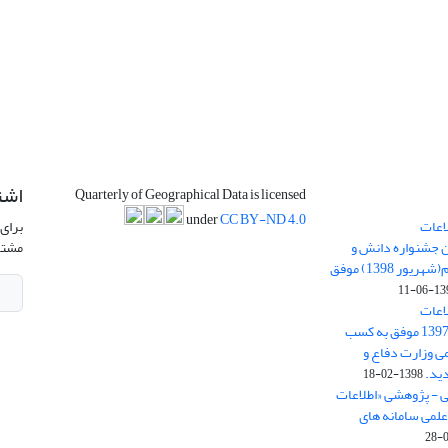
اشت
Quarterly of Geographical Data is licensed
under
CC BY-ND 4.0
اعات
برای 
ن جشنواره دانش و
مشتر
پژوهش امام علی علیه السلام(شهریور 1398) موفق
1398-
اعات
جغرافیایی(سپهر)» در سال 1397 موفق به کسب
ی وزارت دفاع و
ید.
1398-02-18
ی - پژوهشی «اطلاعات
علمی سامانه های