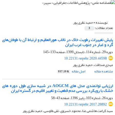
نویسنده =
حمید نظری پور
تعداد مقالات:
3
پایش تغییرات رطوبت خاک در تالاب هورالعظیم و ارتباط آن با طوفان‌های
گرد و غبار در جنوب غرب ایران
دوره 29، شماره 114، تابستان 1399، صفحه
133-145
10.22131/sepehr.2020.44598
مهدی صداقت، حمید نظری پور
مشاهده مقاله
اصل مقاله
937.19 K
ارزیابی توانمندی مدل های AOGCM در شبیه سازی طول دوره های
خشک با رویکرد بررسی عدم قطعیت و تغییر اقلیم در گستره ایران
دوره 26، شماره 103، پاییز 1396، صفحه
43-58
10.22131/sepehr.2017.28892
سید کرامت هاشمی عنا، محمود خسروی، تقی طاوسی، حمید نظری پور