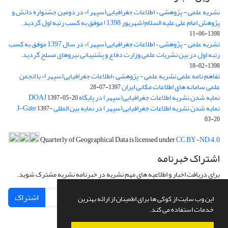
نشریه علمی - پژوهشی « اطلاعات جغرافیایی(سپهر)» در دومین جشنواره دانش و
پژوهش امام علی علیه السلام(شهریور 1398) موفق به کسب رتبه اول گردید.
1398-06-11
نشریه علمی - پژوهشی « اطلاعات جغرافیایی(سپهر)» در سال 1397 موفق به کسب
رتبه اول در بین نشریات علمی وزارت دفاع و پشتیبانی نیروهای مسلح گردید.
1398-02-18
تفاهم نامه علمی نشریه علمی - پژوهشی «اطلاعات جغرافیایی(سپهر)» با انجمن
علمی سامانه های اطلاعات مکانی ایران
1397-07-28
نمایه شدن نشریه اطلاعات جغرافیایی(سپهر) در پایگاه DOAJ
1397-05-20
نمایه شدن نشریه اطلاعات جغرافیایی(سپهر) در نمایه بین المللی J-Gate
1397-
03-20
Quarterly of Geographical Data is licensed under
CC BY-ND 4.0
اشتراک خبرنامه
برای دریافت اخبار و اطلاعیه های مهم نشریه در خبرنامه نشریه مشترک شوید.
اشتراک
این وب سایت از کوکی ها برای اطمینان از ارائه بهترین
خدمات استفاده می کند.