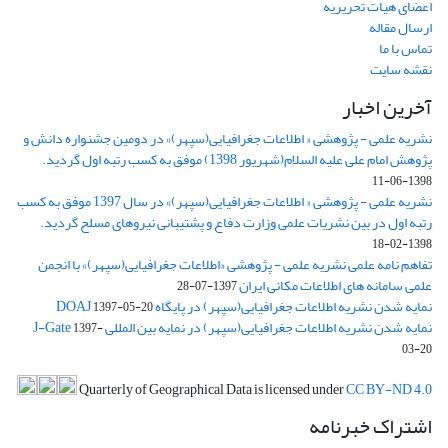
اعضای هیات تحریریه
ارسال مقاله
تماس با ما
نقشه سایت
آخرین اخبار
نشریه علمی - پژوهشی « اطلاعات جغرافیایی(سپهر)» در دومین جشنواره دانش و
پژوهش امام علی علیه السلام(شهریور 1398) موفق به کسب رتبه اول گردید.
1398-06-11
نشریه علمی - پژوهشی « اطلاعات جغرافیایی(سپهر)» در سال 1397 موفق به کسب
رتبه اول در بین نشریات علمی وزارت دفاع و پشتیبانی نیروهای مسلح گردید.
1398-02-18
تفاهم نامه علمی نشریه علمی - پژوهشی «اطلاعات جغرافیایی(سپهر)» با انجمن
علمی سامانه های اطلاعات مکانی ایران
1397-07-28
نمایه شدن نشریه اطلاعات جغرافیایی(سپهر) در پایگاه DOAJ
1397-05-20
نمایه شدن نشریه اطلاعات جغرافیایی(سپهر) در نمایه بین المللی J-Gate
1397-
03-20
Quarterly of Geographical Data is licensed under
CC BY-ND 4.0
اشتراک خبرنامه