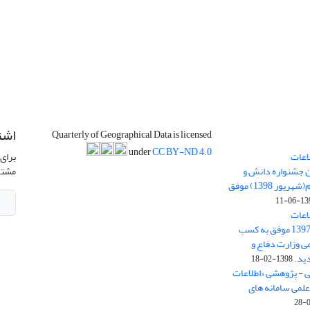
اشت
Quarterly of Geographical Data is licensed
under
CC BY-ND 4.0
اعات
برای 
ن جشنواره دانش و
مشتر
پژوهش امام علی علیه السلام(شهریور 1398) موفق
1398-
اعات
جغرافیایی(سپهر)» در سال 1397 موفق به کسب
ی وزارت دفاع و
ید.
1398-02-18
ی - پژوهشی «اطلاعات
علمی سامانه های