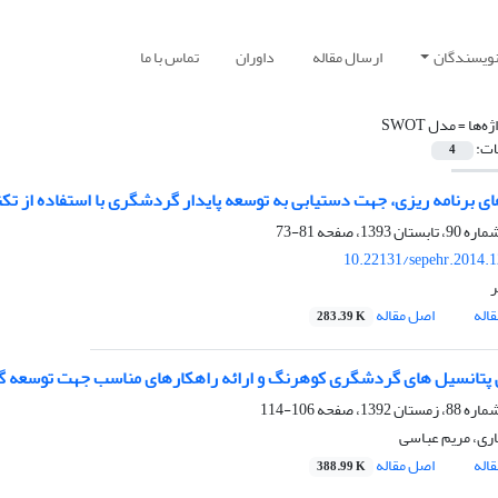
نویسندگان
ارسال مقاله
داوران
تماس با ما
ژه‌ها =
مدل SWOT
ات:
4
رنامه ریزی، جهت دستیابی به توسعه پایدار گردشگری با استفاده از تکنیک SWOT (مطالعه موردی: روستای ا
81-73
10.22131/sepehr.2014.
ر
اله
اصل مقاله
283.39 K
 پتانسیل های گردشگری کوهرنگ و ارائه راهکارهای مناسب جهت توسعه 
106-114
ری، مریم عباسی
اله
اصل مقاله
388.99 K