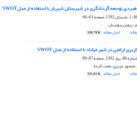
اهبردی توسعه گردشگری در شهرستان شهریار با استفاده از مدلSWOT
61-66
، پروین پرویزیان
اله
اصل مقاله
338.78 K
بری اراضی در شهر مهاباد با استفاده از مدل SWOT
87-99
 منصور عزیزی، نعمت کرده
اله
اصل مقاله
335.81 K