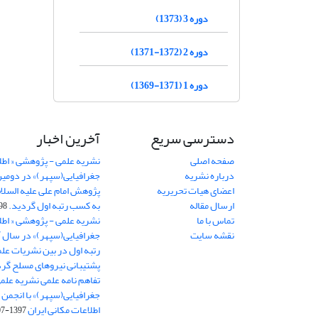
دوره 3 (1373)
دوره 2 (1372-1371)
دوره 1 (1371-1369)
دسترسی سریع
آخرین اخبار
صفحه اصلی
نشریه علمی - پژوهشی « اطل
درباره نشریه
جغرافیایی(سپهر)» در دومی
اعضای هیات تحریریه
ارسال مقاله
به کسب رتبه اول گردید.
06-11
تماس با ما
نشریه علمی - پژوهشی « اطل
نقشه سایت
رتبه اول در بین نشریات علم
پشتیبانی نیروهای مسلح گرد
تفاهم نامه علمی نشریه علم
جغرافیایی(سپهر)» با انجمن 
اطلاعات مکانی ایران
1397-07-28