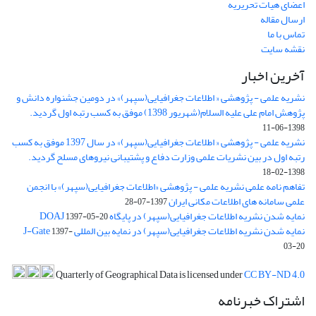
اعضای هیات تحریریه
ارسال مقاله
تماس با ما
نقشه سایت
آخرین اخبار
نشریه علمی - پژوهشی « اطلاعات جغرافیایی(سپهر)» در دومین جشنواره دانش و
پژوهش امام علی علیه السلام(شهریور 1398) موفق به کسب رتبه اول گردید.
1398-06-11
نشریه علمی - پژوهشی « اطلاعات جغرافیایی(سپهر)» در سال 1397 موفق به کسب
رتبه اول در بین نشریات علمی وزارت دفاع و پشتیبانی نیروهای مسلح گردید.
1398-02-18
تفاهم نامه علمی نشریه علمی - پژوهشی «اطلاعات جغرافیایی(سپهر)» با انجمن
علمی سامانه های اطلاعات مکانی ایران
1397-07-28
نمایه شدن نشریه اطلاعات جغرافیایی(سپهر) در پایگاه DOAJ
1397-05-20
نمایه شدن نشریه اطلاعات جغرافیایی(سپهر) در نمایه بین المللی J-Gate
1397-
03-20
Quarterly of Geographical Data is licensed under
CC BY-ND 4.0
اشتراک خبرنامه