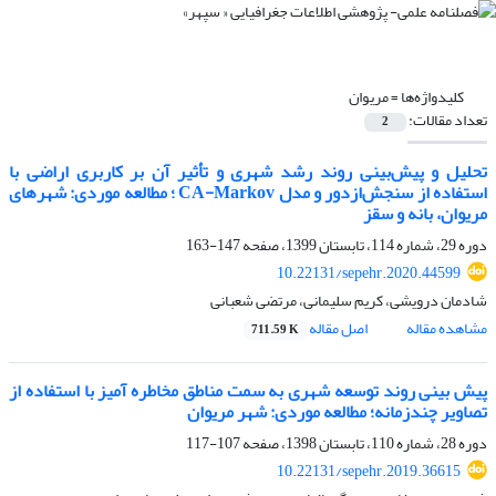
کلیدواژه‌ها =
مریوان
تعداد مقالات:
2
تحلیل و پیش‌بینی روند رشد شهری و تأثیر آن بر کاربری اراضی با
استفاده از سنجش‌ازدور و مدل CA-Markov ؛ مطالعه موردی: شهرهای
مریوان، بانه و سقز
دوره 29، شماره 114، تابستان 1399، صفحه
147-163
10.22131/sepehr.2020.44599
شادمان درویشی، کریم سلیمانی، مرتضی شعبانی
مشاهده مقاله
اصل مقاله
711.59 K
پیش ­بینی روند توسعه شهری به سمت مناطق مخاطره­ آمیز با استفاده از
تصاویر چندزمانه؛ مطالعه موردی: شهر مریوان
دوره 28، شماره 110، تابستان 1398، صفحه
107-117
10.22131/sepehr.2019.36615