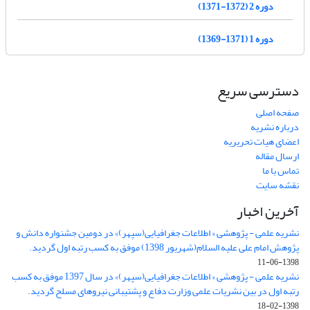
دوره 2 (1372-1371)
دوره 1 (1371-1369)
دسترسی سریع
صفحه اصلی
درباره نشریه
اعضای هیات تحریریه
ارسال مقاله
تماس با ما
نقشه سایت
آخرین اخبار
نشریه علمی - پژوهشی « اطلاعات جغرافیایی(سپهر)» در دومین جشنواره دانش و
پژوهش امام علی علیه السلام(شهریور 1398) موفق به کسب رتبه اول گردید.
1398-06-11
نشریه علمی - پژوهشی « اطلاعات جغرافیایی(سپهر)» در سال 1397 موفق به کسب
رتبه اول در بین نشریات علمی وزارت دفاع و پشتیبانی نیروهای مسلح گردید.
1398-02-18