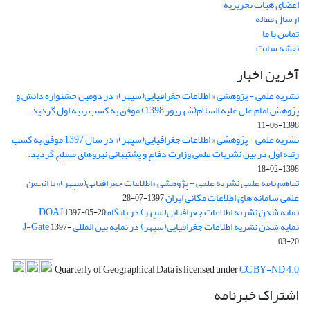
اعضای هیات تحریریه
ارسال مقاله
تماس با ما
نقشه سایت
آخرین اخبار
نشریه علمی - پژوهشی « اطلاعات جغرافیایی(سپهر)» در دومین جشنواره دانش و
پژوهش امام علی علیه السلام(شهریور 1398) موفق به کسب رتبه اول گردید.
1398-06-11
نشریه علمی - پژوهشی « اطلاعات جغرافیایی(سپهر)» در سال 1397 موفق به کسب
رتبه اول در بین نشریات علمی وزارت دفاع و پشتیبانی نیروهای مسلح گردید.
1398-02-18
تفاهم نامه علمی نشریه علمی - پژوهشی «اطلاعات جغرافیایی(سپهر)» با انجمن
علمی سامانه های اطلاعات مکانی ایران
1397-07-28
نمایه شدن نشریه اطلاعات جغرافیایی(سپهر) در پایگاه DOAJ
1397-05-20
نمایه شدن نشریه اطلاعات جغرافیایی(سپهر) در نمایه بین المللی J-Gate
1397-
03-20
Quarterly of Geographical Data is licensed under
CC BY-ND 4.0
اشتراک خبرنامه