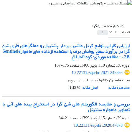
کلیدواژه‌ها =
شئ گرا
تعداد مقالات:
3
ارزیابی کارایی توابع کرنل ماشین بردار پشتیبان و عملگرهای فازی شئ
گرا در برآورد سطح پوشش برف با استفاده ازداده های ماهوارهSentinel
– 2B - مطالعه موردی: کوه آلمابلاغ
دوره 30، شماره 119، پاییز 1400، صفحه
175-187
10.22131/sepehr.2021.247893
محمدقاسم ترکاشوند، مصطفی موسی پور
مشاهده مقاله
اصل مقاله
1.43 M
بررسی و مقایسه الگوریتم های شئ گرا در استخراج پهنه های آبی با
تصاویر ماهواره سنتینل
دوره 29، شماره 115، پاییز 1399، صفحه
21-34
10.22131/sepehr.2020.47878