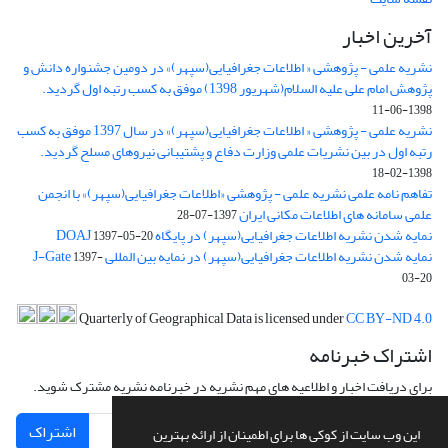
آخرین اخبار
نشریه علمی - پژوهشی « اطلاعات جغرافیایی(سپهر)» در دومین جشنواره دانش و
پژوهش امام علی علیه السلام(شهریور 1398) موفق به کسب رتبه اول گردید.
1398-06-11
نشریه علمی - پژوهشی « اطلاعات جغرافیایی(سپهر)» در سال 1397 موفق به کسب
رتبه اول در بین نشریات علمی وزارت دفاع و پشتیبانی نیروهای مسلح گردید.
1398-02-18
تفاهم نامه علمی نشریه علمی - پژوهشی «اطلاعات جغرافیایی(سپهر)» با انجمن
علمی سامانه های اطلاعات مکانی ایران
1397-07-28
نمایه شدن نشریه اطلاعات جغرافیایی(سپهر) در پایگاه DOAJ
1397-05-20
نمایه شدن نشریه اطلاعات جغرافیایی(سپهر) در نمایه بین المللی J-Gate
1397-
03-20
Quarterly of Geographical Data is licensed under
CC BY-ND 4.0
اشتراک خبرنامه
برای دریافت اخبار و اطلاعیه های مهم نشریه در خبرنامه نشریه مشترک شوید.
اشتراک
این وب سایت از کوکی ها برای اطمینان از ارائه بهترین