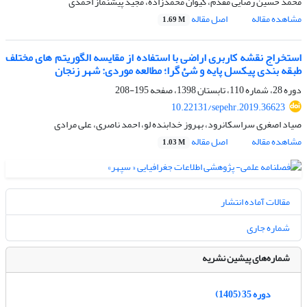
محمد حسین رضایی مقدم، کیوان محمدزاده، مجید پیشنماز احمدی
مشاهده مقاله
اصل مقاله
1.69 M
استخراج نقشه کاربری اراضی با استفاده از مقایسه الگوریتم های مختلف
طبقه بندی پیکسل پایه و شئ گرا؛ مطالعه موردی: شهر زنجان
دوره 28، شماره 110، تابستان 1398، صفحه
195-208
10.22131/sepehr.2019.36623
صیاد اصغری سراسکانرود، بهروز خدابنده لو، احمد ناصری، علی مرادی
مشاهده مقاله
اصل مقاله
1.03 M
مقالات آماده انتشار
شماره جاری
شماره‌های پیشین نشریه
دوره 35 (1405)