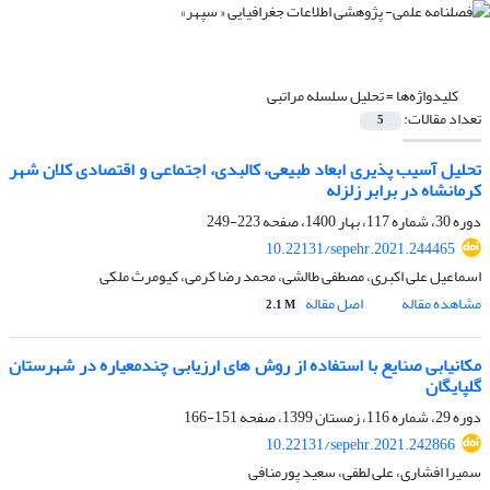
کلیدواژه‌ها =
تحلیل سلسله مراتبی
تعداد مقالات:
5
تحلیل آسیب پذیری ابعاد طبیعی، کالبدی، اجتماعی و اقتصادی کلان شهر
کرمانشاه در برابر زلزله
دوره 30، شماره 117، بهار 1400، صفحه
223-249
10.22131/sepehr.2021.244465
اسماعیل علی اکبری، مصطفی طالشی، محمد رضا کرمی، کیومرث ملکی
مشاهده مقاله
اصل مقاله
2.1 M
مکانیابی صنایع با استفاده از روش های ارزیابی چندمعیاره در شهرستان
گلپایگان
دوره 29، شماره 116، زمستان 1399، صفحه
151-166
10.22131/sepehr.2021.242866
سمیرا افشاری، علی لطفی، سعید پورمنافی