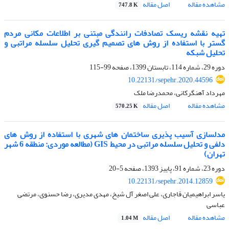
مشاهده مقاله
اصل مقاله
747.8 K
تهیه نقشه ریسک تصادفات رانندگی مبتنی بر اطلاعات مکانی مردم
گستر با استفاده از روش های تصمیم گیری تحلیل سلسله مراتبی و
تحلیل شبکه
دوره 29، شماره 114، تابستان 1399، صفحه
99-115
10.22131/sepehr.2020.44596
مهرداد آهنگرکانی، محمدرضا ملک
مشاهده مقاله
اصل مقاله
570.25 K
مدلسازی آسیب پذیری ساختمان های شهری با استفاده از روش های
دلفی و تحلیل سلسله مراتبی در محیط GIS (مطالعه موردی: منطقه 6 شهر
تهران)
دوره 23، شماره 91، پاییز 1393، صفحه
5-20
10.22131/sepehr.2014.12859
یاسر ابراهیمیان قاجاری، علی اصغر آل شیخ، مهدی مدیری، رضا حسنوی، مرتضی
عباسی
مشاهده مقاله
اصل مقاله
1.04 M