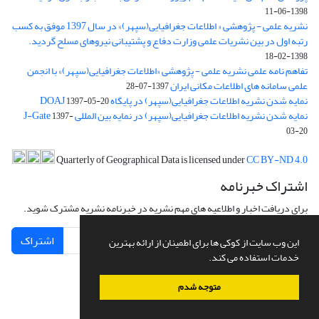
1398-06-11
نشریه علمی - پژوهشی « اطلاعات جغرافیایی(سپهر)» در سال 1397 موفق به کسب
رتبه اول در بین نشریات علمی وزارت دفاع و پشتیبانی نیروهای مسلح گردید.
1398-02-18
تفاهم نامه علمی نشریه علمی - پژوهشی «اطلاعات جغرافیایی(سپهر)» با انجمن
علمی سامانه های اطلاعات مکانی ایران
1397-07-28
نمایه شدن نشریه اطلاعات جغرافیایی(سپهر) در پایگاه DOAJ
1397-05-20
نمایه شدن نشریه اطلاعات جغرافیایی(سپهر) در نمایه بین المللی J-Gate
1397-
03-20
Quarterly of Geographical Data is licensed under
CC BY-ND 4.0
اشتراک خبرنامه
برای دریافت اخبار و اطلاعیه های مهم نشریه در خبرنامه نشریه مشترک شوید.
اشتراک
این وب سایت از کوکی ها برای اطمینان از ارائه بهترین
خدمات استفاده می کند.
متوجه شدم
سامانه مدیریت نشریات علمی.
طراحی و پیاده سازی از
سیناوب