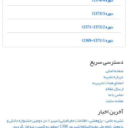
دوره 3 (1373)
دوره 2 (1372-1371)
دوره 1 (1371-1369)
دسترسی سریع
صفحه اصلی
درباره نشریه
اعضای هیات تحریریه
ارسال مقاله
تماس با ما
نقشه سایت
آخرین اخبار
نشریه علمی - پژوهشی « اطلاعات جغرافیایی(سپهر)» در دومین جشنواره دانش و
پژوهش امام علی علیه السلام(شهریور 1398) موفق به کسب رتبه اول گردید.