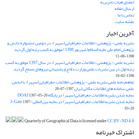
اعضای هیات تحریریه
ارسال مقاله
تماس با ما
نقشه سایت
آخرین اخبار
نشریه علمی - پژوهشی « اطلاعات جغرافیایی(سپهر)» در دومین جشنواره دانش و
پژوهش امام علی علیه السلام(شهریور 1398) موفق به کسب رتبه اول گردید.
1398-06-11
نشریه علمی - پژوهشی « اطلاعات جغرافیایی(سپهر)» در سال 1397 موفق به کسب
رتبه اول در بین نشریات علمی وزارت دفاع و پشتیبانی نیروهای مسلح گردید.
1398-02-18
تفاهم نامه علمی نشریه علمی - پژوهشی «اطلاعات جغرافیایی(سپهر)» با انجمن
علمی سامانه های اطلاعات مکانی ایران
1397-07-28
نمایه شدن نشریه اطلاعات جغرافیایی(سپهر) در پایگاه DOAJ
1397-05-20
نمایه شدن نشریه اطلاعات جغرافیایی(سپهر) در نمایه بین المللی J-Gate
1397-
03-20
Quarterly of Geographical Data is licensed under
CC BY-ND 4.0
اشتراک خبرنامه