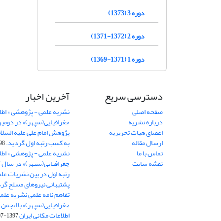
دوره 3 (1373)
دوره 2 (1372-1371)
دوره 1 (1371-1369)
دسترسی سریع
آخرین اخبار
صفحه اصلی
نشریه علمی - پژوهشی « اطل
درباره نشریه
جغرافیایی(سپهر)» در دومی
اعضای هیات تحریریه
ارسال مقاله
به کسب رتبه اول گردید.
06-11
تماس با ما
نشریه علمی - پژوهشی « اطل
نقشه سایت
رتبه اول در بین نشریات علم
پشتیبانی نیروهای مسلح گرد
تفاهم نامه علمی نشریه علم
جغرافیایی(سپهر)» با انجمن 
اطلاعات مکانی ایران
1397-07-28