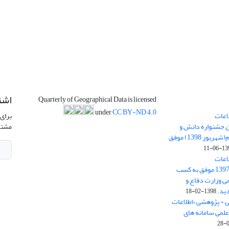
اشت
Quarterly of Geographical Data is licensed
under
CC BY-ND 4.0
اعات
برای 
ن جشنواره دانش و
مشتر
پژوهش امام علی علیه السلام(شهریور 1398) موفق
1398-
اعات
جغرافیایی(سپهر)» در سال 1397 موفق به کسب
ی وزارت دفاع و
ید.
1398-02-18
ی - پژوهشی «اطلاعات
علمی سامانه های