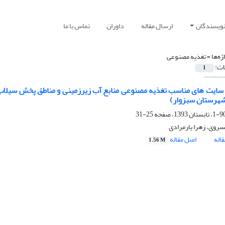
نویسندگان
ارسال مقاله
داوران
تماس با ما
ژه‌ها =
تغذیه مصنوعی
ات:
1
شهرستان سبزوار)
25-31
روی، زهرا یارمرادی
اله
اصل مقاله
1.56 M