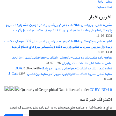
تماس با ما
نقشه سایت
آخرین اخبار
نشریه علمی - پژوهشی « اطلاعات جغرافیایی(سپهر)» در دومین جشنواره دانش و
پژوهش امام علی علیه السلام(شهریور 1398) موفق به کسب رتبه اول گردید.
1398-06-11
نشریه علمی - پژوهشی « اطلاعات جغرافیایی(سپهر)» در سال 1397 موفق به کسب
رتبه اول در بین نشریات علمی وزارت دفاع و پشتیبانی نیروهای مسلح گردید.
1398-02-18
تفاهم نامه علمی نشریه علمی - پژوهشی «اطلاعات جغرافیایی(سپهر)» با انجمن
علمی سامانه های اطلاعات مکانی ایران
1397-07-28
نمایه شدن نشریه اطلاعات جغرافیایی(سپهر) در پایگاه DOAJ
1397-05-20
نمایه شدن نشریه اطلاعات جغرافیایی(سپهر) در نمایه بین المللی J-Gate
1397-
03-20
Quarterly of Geographical Data is licensed under
CC BY-ND 4.0
اشتراک خبرنامه
برای دریافت اخبار و اطلاعیه های مهم نشریه در خبرنامه نشریه مشترک شوید.