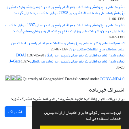
نشریه علمی - پژوهشی « اطلاعات جغرافیایی(سپهر)» در دومین جشنواره دانش و
پژوهش امام علی علیه السلام(شهریور 1398) موفق به کسب رتبه اول گردید.
1398-06-11
نشریه علمی - پژوهشی « اطلاعات جغرافیایی(سپهر)» در سال 1397 موفق به کسب
رتبه اول در بین نشریات علمی وزارت دفاع و پشتیبانی نیروهای مسلح گردید.
1398-02-18
تفاهم نامه علمی نشریه علمی - پژوهشی «اطلاعات جغرافیایی(سپهر)» با انجمن
علمی سامانه های اطلاعات مکانی ایران
1397-07-28
نمایه شدن نشریه اطلاعات جغرافیایی(سپهر) در پایگاه DOAJ
1397-05-20
نمایه شدن نشریه اطلاعات جغرافیایی(سپهر) در نمایه بین المللی J-Gate
1397-
03-20
Quarterly of Geographical Data is licensed under
CC BY-ND 4.0
اشتراک خبرنامه
برای دریافت اخبار و اطلاعیه های مهم نشریه در خبرنامه نشریه مشترک شوید.
اشتراک
این وب سایت از کوکی ها برای اطمینان از ارائه بهترین
خدمات استفاده می کند.