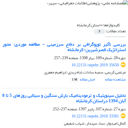
کلیدواژه‌ها =
استان کرمانشاه
تعداد مقالات:
3
بررسی تأثیر توپوگرافی بر دفاع سرزمینی - مطالعه موردی: محور
استراتژیک قصرشیرین-کرمانشاه
دوره 28، شماره 109، بهار 1398، صفحه
239-257
10.22131/sepehr.2019.35650
مرتضی کریمی، سمیه سادات شاه زیدی، ابراهیم جعفری
مشاهده مقاله
اصل مقاله
1 M
تحلیل سینوپتیک و ترمودینامیک بارش سنگین و سیلابی روزهای 5 تا 8
آبان 1394 دراستان کرمانشاه
دوره 27، شماره 107، پاییز 1397، صفحه
237-252
10.22131/sepehr.2018.33581
کمال امیدوار، نساء سپندار، شهاب شفیعی