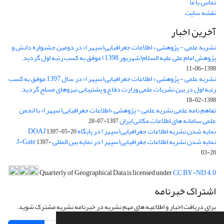
تماس با ما
نقشه سایت
آخرین اخبار
نشریه علمی - پژوهشی « اطلاعات جغرافیایی(سپهر)» در دومین جشنواره دانش و
پژوهش امام علی علیه السلام(شهریور 1398) موفق به کسب رتبه اول گردید.
1398-06-11
نشریه علمی - پژوهشی « اطلاعات جغرافیایی(سپهر)» در سال 1397 موفق به کسب
رتبه اول در بین نشریات علمی وزارت دفاع و پشتیبانی نیروهای مسلح گردید.
1398-02-18
تفاهم نامه علمی نشریه علمی - پژوهشی «اطلاعات جغرافیایی(سپهر)» با انجمن
علمی سامانه های اطلاعات مکانی ایران
1397-07-28
نمایه شدن نشریه اطلاعات جغرافیایی(سپهر) در پایگاه DOAJ
1397-05-20
نمایه شدن نشریه اطلاعات جغرافیایی(سپهر) در نمایه بین المللی J-Gate
1397-
03-20
Quarterly of Geographical Data is licensed under
CC BY-ND 4.0
اشتراک خبرنامه
برای دریافت اخبار و اطلاعیه های مهم نشریه در خبرنامه نشریه مشترک شوید.