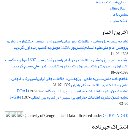
اعضای هیات تحریریه
ارسال مقاله
تماس با ما
نقشه سایت
آخرین اخبار
نشریه علمی - پژوهشی « اطلاعات جغرافیایی(سپهر)» در دومین جشنواره دانش و
پژوهش امام علی علیه السلام(شهریور 1398) موفق به کسب رتبه اول گردید.
1398-06-11
نشریه علمی - پژوهشی « اطلاعات جغرافیایی(سپهر)» در سال 1397 موفق به کسب
رتبه اول در بین نشریات علمی وزارت دفاع و پشتیبانی نیروهای مسلح گردید.
1398-02-18
تفاهم نامه علمی نشریه علمی - پژوهشی «اطلاعات جغرافیایی(سپهر)» با انجمن
علمی سامانه های اطلاعات مکانی ایران
1397-07-28
نمایه شدن نشریه اطلاعات جغرافیایی(سپهر) در پایگاه DOAJ
1397-05-20
نمایه شدن نشریه اطلاعات جغرافیایی(سپهر) در نمایه بین المللی J-Gate
1397-
03-20
Quarterly of Geographical Data is licensed under
CC BY-ND 4.0
اشتراک خبرنامه