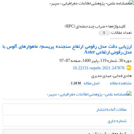
کلیدواژه‌ها =
ضراب چندجمله ای (RPC)
تعداد مقالات:
1
ارزیابی دقت مدل رقومی ارتفاع سنجنده پریسم/ ماهوارهای آلوس با
مدل رقومی ارتفاعی Aster
دوره 30، شماره 119، پاییز 1400، صفحه
87-97
10.22131/sepehr.2021.247878
هادی فدایی، مهدی مدیری
مشاهده مقاله
اصل مقاله
1.28 M
مقالات آماده انتشار
شماره جاری
شماره‌های پیشین نشریه