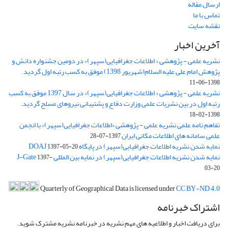
ارسال مقاله
تماس با ما
نقشه سایت
آخرین اخبار
نشریه علمی - پژوهشی « اطلاعات جغرافیایی(سپهر)» در دومین جشنواره دانش و
پژوهش امام علی علیه السلام(شهریور 1398) موفق به کسب رتبه اول گردید.
1398-06-11
نشریه علمی - پژوهشی « اطلاعات جغرافیایی(سپهر)» در سال 1397 موفق به کسب
رتبه اول در بین نشریات علمی وزارت دفاع و پشتیبانی نیروهای مسلح گردید.
1398-02-18
تفاهم نامه علمی نشریه علمی - پژوهشی «اطلاعات جغرافیایی(سپهر)» با انجمن
علمی سامانه های اطلاعات مکانی ایران
1397-07-28
نمایه شدن نشریه اطلاعات جغرافیایی(سپهر) در پایگاه DOAJ
1397-05-20
نمایه شدن نشریه اطلاعات جغرافیایی(سپهر) در نمایه بین المللی J-Gate
1397-
03-20
Quarterly of Geographical Data is licensed under
CC BY-ND 4.0
اشتراک خبرنامه
برای دریافت اخبار و اطلاعیه های مهم نشریه در خبرنامه نشریه مشترک شوید.