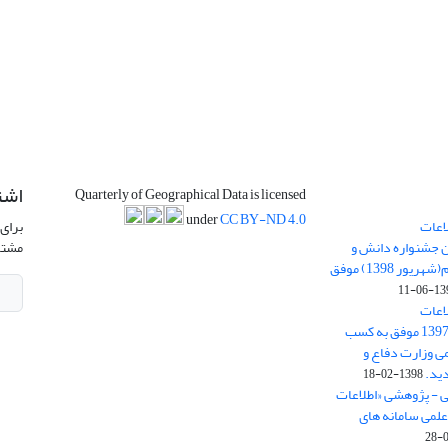
اشت
Quarterly of Geographical Data is licensed
under
CC BY-ND 4.0
اعات
برای 
ن جشنواره دانش و
مشتر
پژوهش امام علی علیه السلام(شهریور 1398) موفق
1398-
اعات
جغرافیایی(سپهر)» در سال 1397 موفق به کسب
ی وزارت دفاع و
ید.
1398-02-18
ی - پژوهشی «اطلاعات
علمی سامانه های