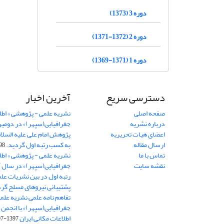
دوره 3 (1373)
دوره 2 (1372-1371)
دوره 1 (1371-1369)
دسترسی سریع
آخرین اخبار
صفحه اصلی
نشریه علمی - پژوهشی « اطل
درباره نشریه
جغرافیایی(سپهر)» در دومی
اعضای هیات تحریریه
ارسال مقاله
به کسب رتبه اول گردید.
06-11
تماس با ما
نشریه علمی - پژوهشی « اطل
نقشه سایت
رتبه اول در بین نشریات علم
پشتیبانی نیروهای مسلح گرد
تفاهم نامه علمی نشریه علم
جغرافیایی(سپهر)» با انجمن 
اطلاعات مکانی ایران
1397-07-28