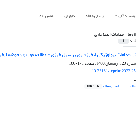
نویسندگان
ارسال مقاله
داوران
تماس با ما
ژه‌ها =
اقدامات آبخیزداری
ات:
1
اثر اقدامات بیولوژیکی آبخیزداری بر سیل خیزی - مطالعه موردی: حوضه آبخ
171-186
10.22131/sepehr.2022.2
ن
اله
اصل مقاله
480.33 K