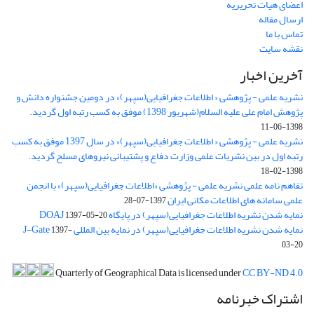
اعضای هیات تحریریه
ارسال مقاله
تماس با ما
نقشه سایت
آخرین اخبار
نشریه علمی - پژوهشی « اطلاعات جغرافیایی(سپهر)» در دومین جشنواره دانش و
پژوهش امام علی علیه السلام(شهریور 1398) موفق به کسب رتبه اول گردید.
1398-06-11
نشریه علمی - پژوهشی « اطلاعات جغرافیایی(سپهر)» در سال 1397 موفق به کسب
رتبه اول در بین نشریات علمی وزارت دفاع و پشتیبانی نیروهای مسلح گردید.
1398-02-18
تفاهم نامه علمی نشریه علمی - پژوهشی «اطلاعات جغرافیایی(سپهر)» با انجمن
علمی سامانه های اطلاعات مکانی ایران
1397-07-28
نمایه شدن نشریه اطلاعات جغرافیایی(سپهر) در پایگاه DOAJ
1397-05-20
نمایه شدن نشریه اطلاعات جغرافیایی(سپهر) در نمایه بین المللی J-Gate
1397-
03-20
Quarterly of Geographical Data is licensed under
CC BY-ND 4.0
اشتراک خبرنامه