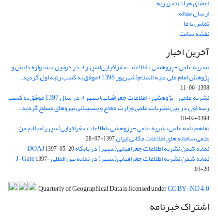
اعضای هیات تحریریه
ارسال مقاله
تماس با ما
نقشه سایت
آخرین اخبار
نشریه علمی - پژوهشی « اطلاعات جغرافیایی(سپهر)» در دومین جشنواره دانش و
پژوهش امام علی علیه السلام(شهریور 1398) موفق به کسب رتبه اول گردید.
1398-06-11
نشریه علمی - پژوهشی « اطلاعات جغرافیایی(سپهر)» در سال 1397 موفق به کسب
رتبه اول در بین نشریات علمی وزارت دفاع و پشتیبانی نیروهای مسلح گردید.
1398-02-18
تفاهم نامه علمی نشریه علمی - پژوهشی «اطلاعات جغرافیایی(سپهر)» با انجمن
علمی سامانه های اطلاعات مکانی ایران
1397-07-28
نمایه شدن نشریه اطلاعات جغرافیایی(سپهر) در پایگاه DOAJ
1397-05-20
نمایه شدن نشریه اطلاعات جغرافیایی(سپهر) در نمایه بین المللی J-Gate
1397-
03-20
Quarterly of Geographical Data is licensed under
CC BY-ND 4.0
اشتراک خبرنامه