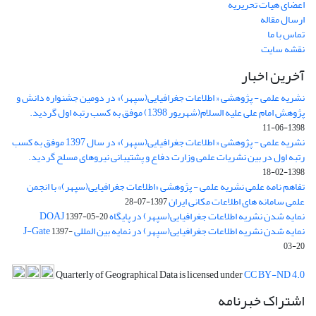
اعضای هیات تحریریه
ارسال مقاله
تماس با ما
نقشه سایت
آخرین اخبار
نشریه علمی - پژوهشی « اطلاعات جغرافیایی(سپهر)» در دومین جشنواره دانش و
پژوهش امام علی علیه السلام(شهریور 1398) موفق به کسب رتبه اول گردید.
1398-06-11
نشریه علمی - پژوهشی « اطلاعات جغرافیایی(سپهر)» در سال 1397 موفق به کسب
رتبه اول در بین نشریات علمی وزارت دفاع و پشتیبانی نیروهای مسلح گردید.
1398-02-18
تفاهم نامه علمی نشریه علمی - پژوهشی «اطلاعات جغرافیایی(سپهر)» با انجمن
علمی سامانه های اطلاعات مکانی ایران
1397-07-28
نمایه شدن نشریه اطلاعات جغرافیایی(سپهر) در پایگاه DOAJ
1397-05-20
نمایه شدن نشریه اطلاعات جغرافیایی(سپهر) در نمایه بین المللی J-Gate
1397-
03-20
Quarterly of Geographical Data is licensed under
CC BY-ND 4.0
اشتراک خبرنامه