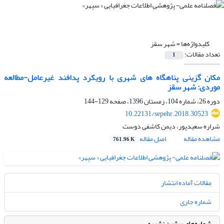
کلیدواژه‌ها =
شهر سقز
تعداد مقالات:
1
مکان گزینی پناهگاه های شهری با رویکرد پدافند غیرعامل-مطالعه
موردی: شهر سقز
دوره 26، شماره 104، زمستان 1396، صفحه
129-144
10.22131/sepehr.2018.30523
شراره سعیدپور، دیمن کاشفی دوست
مشاهده مقاله
اصل مقاله
761.96 K
مقالات آماده انتشار
شماره جاری
شماره‌های پیشین نشریه