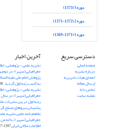
دوره 3 (1373)
دوره 2 (1372-1371)
دوره 1 (1371-1369)
دسترسی سریع
آخرین اخبار
صفحه اصلی
نشریه علمی - پژوهشی « اطل
درباره نشریه
جغرافیایی(سپهر)» در دومی
اعضای هیات تحریریه
ارسال مقاله
به کسب رتبه اول گردید.
06-11
تماس با ما
نشریه علمی - پژوهشی « اطل
نقشه سایت
رتبه اول در بین نشریات علم
پشتیبانی نیروهای مسلح گرد
تفاهم نامه علمی نشریه علم
جغرافیایی(سپهر)» با انجمن 
اطلاعات مکانی ایران
1397-07-28