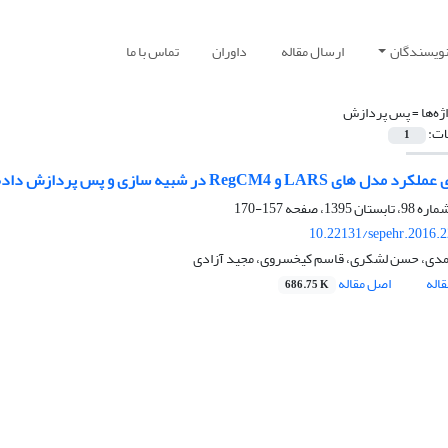
نویسندگان
ارسال مقاله
داوران
تماس با ما
ژه‌ها =
پس پردازش
ات:
1
RegCM4 در شبیه سازی و پس پردازش داده های سالانه دما و بارش خراسان بزرگ
157-170
10.22131/sepehr.2016.
مدی، حسن لشکری، قاسم کیخسروی، مجید آزادی
اله
اصل مقاله
686.75 K