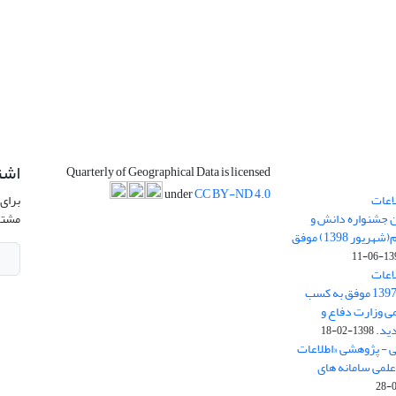
اشت
Quarterly of Geographical Data is licensed
under
CC BY-ND 4.0
اعات
برای 
ن جشنواره دانش و
مشتر
پژوهش امام علی علیه السلام(شهریور 1398) موفق
1398-
اعات
جغرافیایی(سپهر)» در سال 1397 موفق به کسب
ی وزارت دفاع و
ید.
1398-02-18
ی - پژوهشی «اطلاعات
علمی سامانه های