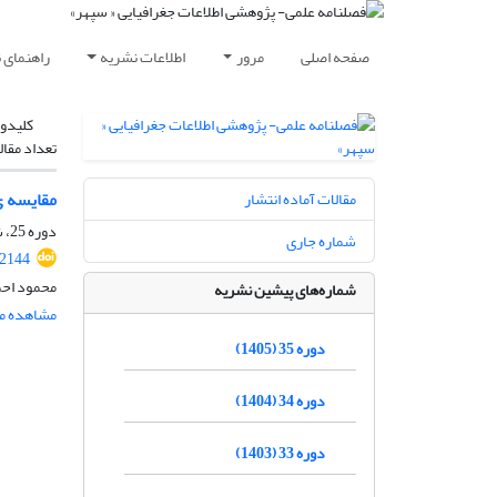
صفحه اصلی
مرور
اطلاعات نشریه
راهنمای 
کلیدوا
تعداد مقال
مقایسه ی عملکرد مدل های LARS و 
مقالات آماده انتشار
دوره 25، شماره 98، تابستان 1395، صفحه
شماره جاری
22144
محمود اح
شماره‌های پیشین نشریه
مشاهده مق
دوره 35 (1405)
دوره 34 (1404)
دوره 33 (1403)