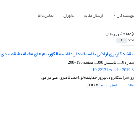
نویسندگان
ارسال مقاله
داوران
تماس با ما
ژه‌ها =
شهر زنجان
ات:
1
نقشه کاربری اراضی با استفاده از مقایسه الگوریتم های مختلف طبقه بندی 
195-208
10.22131/sepehr.2019.
ی سراسکانرود، بهروز خدابنده لو، احمد ناصری، علی مرادی
اله
اصل مقاله
1.03 M