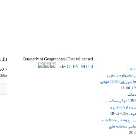
اشت
Quarterly of Geographical Data is licensed
under
CC BY-ND 4.0
اعات
برای 
ن جشنواره دانش و
مشتر
پژوهش امام علی علیه السلام(شهریور 1398) موفق
1398-
اعات
جغرافیایی(سپهر)» در سال 1397 موفق به کسب
ی وزارت دفاع و
ید.
1398-02-18
ی - پژوهشی «اطلاعات
علمی سامانه های