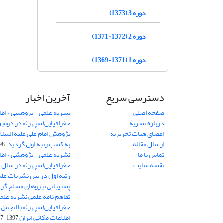
دوره 3 (1373)
دوره 2 (1372-1371)
دوره 1 (1371-1369)
دسترسی سریع
آخرین اخبار
صفحه اصلی
نشریه علمی - پژوهشی « اطل
درباره نشریه
جغرافیایی(سپهر)» در دومی
اعضای هیات تحریریه
ارسال مقاله
به کسب رتبه اول گردید.
06-11
تماس با ما
نشریه علمی - پژوهشی « اطل
نقشه سایت
رتبه اول در بین نشریات علم
پشتیبانی نیروهای مسلح گرد
تفاهم نامه علمی نشریه علم
جغرافیایی(سپهر)» با انجمن 
اطلاعات مکانی ایران
1397-07-28