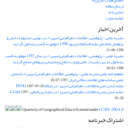
اعضای هیات تحریریه
ارسال مقاله
تماس با ما
نقشه سایت
آخرین اخبار
نشریه علمی - پژوهشی « اطلاعات جغرافیایی(سپهر)» در دومین جشنواره دانش و
پژوهش امام علی علیه السلام(شهریور 1398) موفق به کسب رتبه اول گردید.
1398-06-11
نشریه علمی - پژوهشی « اطلاعات جغرافیایی(سپهر)» در سال 1397 موفق به کسب
رتبه اول در بین نشریات علمی وزارت دفاع و پشتیبانی نیروهای مسلح گردید.
1398-02-18
تفاهم نامه علمی نشریه علمی - پژوهشی «اطلاعات جغرافیایی(سپهر)» با انجمن
علمی سامانه های اطلاعات مکانی ایران
1397-07-28
نمایه شدن نشریه اطلاعات جغرافیایی(سپهر) در پایگاه DOAJ
1397-05-20
نمایه شدن نشریه اطلاعات جغرافیایی(سپهر) در نمایه بین المللی J-Gate
1397-
03-20
Quarterly of Geographical Data is licensed under
CC BY-ND 4.0
اشتراک خبرنامه