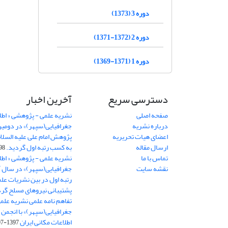
دوره 3 (1373)
دوره 2 (1372-1371)
دوره 1 (1371-1369)
دسترسی سریع
آخرین اخبار
صفحه اصلی
نشریه علمی - پژوهشی « اطل
درباره نشریه
جغرافیایی(سپهر)» در دومی
اعضای هیات تحریریه
ارسال مقاله
به کسب رتبه اول گردید.
06-11
تماس با ما
نشریه علمی - پژوهشی « اطل
نقشه سایت
رتبه اول در بین نشریات علم
پشتیبانی نیروهای مسلح گرد
تفاهم نامه علمی نشریه علم
جغرافیایی(سپهر)» با انجمن 
اطلاعات مکانی ایران
1397-07-28