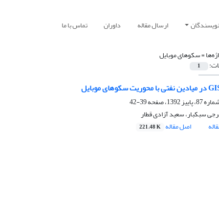
نویسندگان
ارسال مقاله
داوران
تماس با ما
ژه‌ها =
سکوهای موبایل
ات:
1
39-42
جی سبکبار، سعید آزادی قطار
اله
اصل مقاله
221.48 K