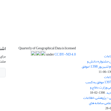
اشت
Quarterly of Geographical Data is licensed
under
CC BY-ND 4.0
اعات
برای 
ن جشنواره دانش و
مشتر
پژوهش امام علی علیه السلام(شهریور 1398) موفق
1398-
اعات
جغرافیایی(سپهر)» در سال 1397 موفق به کسب
ی وزارت دفاع و
ید.
1398-02-18
ی - پژوهشی «اطلاعات
علمی سامانه های