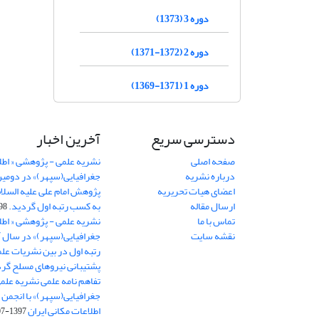
دوره 3 (1373)
دوره 2 (1372-1371)
دوره 1 (1371-1369)
دسترسی سریع
آخرین اخبار
صفحه اصلی
نشریه علمی - پژوهشی « اطل
درباره نشریه
جغرافیایی(سپهر)» در دومی
اعضای هیات تحریریه
ارسال مقاله
به کسب رتبه اول گردید.
06-11
تماس با ما
نشریه علمی - پژوهشی « اطل
نقشه سایت
رتبه اول در بین نشریات علم
پشتیبانی نیروهای مسلح گرد
تفاهم نامه علمی نشریه علم
جغرافیایی(سپهر)» با انجمن 
اطلاعات مکانی ایران
1397-07-28