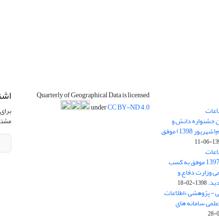
اشت
Quarterly of Geographical Data is licensed
under
CC BY-ND 4.0
اعات
برای 
ن جشنواره دانش و
مشتر
پژوهش امام علی علیه السلام(شهریور 1398) موفق
1398-
اعات
جغرافیایی(سپهر)» در سال 1397 موفق به کسب
ی وزارت دفاع و
ید.
1398-02-18
ی - پژوهشی «اطلاعات
علمی سامانه های