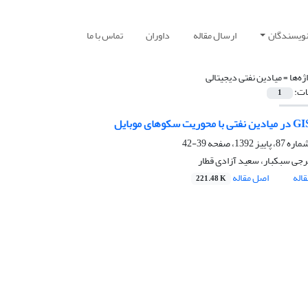
نویسندگان
ارسال مقاله
داوران
تماس با ما
ژه‌ها =
میادین نفتی دیجیتالی
ات:
1
39-42
جی سبکبار، سعید آزادی قطار
اله
اصل مقاله
221.48 K