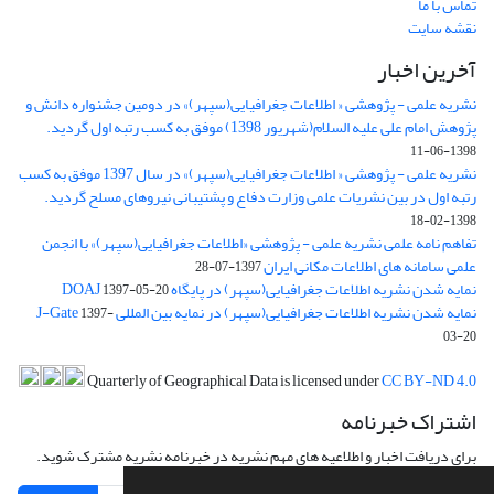
تماس با ما
نقشه سایت
آخرین اخبار
نشریه علمی - پژوهشی « اطلاعات جغرافیایی(سپهر)» در دومین جشنواره دانش و
پژوهش امام علی علیه السلام(شهریور 1398) موفق به کسب رتبه اول گردید.
1398-06-11
نشریه علمی - پژوهشی « اطلاعات جغرافیایی(سپهر)» در سال 1397 موفق به کسب
رتبه اول در بین نشریات علمی وزارت دفاع و پشتیبانی نیروهای مسلح گردید.
1398-02-18
تفاهم نامه علمی نشریه علمی - پژوهشی «اطلاعات جغرافیایی(سپهر)» با انجمن
علمی سامانه های اطلاعات مکانی ایران
1397-07-28
نمایه شدن نشریه اطلاعات جغرافیایی(سپهر) در پایگاه DOAJ
1397-05-20
نمایه شدن نشریه اطلاعات جغرافیایی(سپهر) در نمایه بین المللی J-Gate
1397-
03-20
Quarterly of Geographical Data is licensed under
CC BY-ND 4.0
اشتراک خبرنامه
برای دریافت اخبار و اطلاعیه های مهم نشریه در خبرنامه نشریه مشترک شوید.