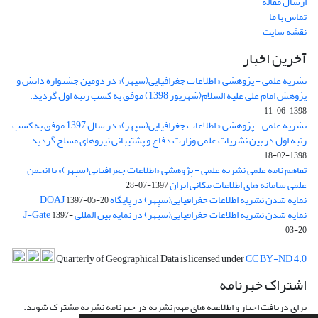
ارسال مقاله
تماس با ما
نقشه سایت
آخرین اخبار
نشریه علمی - پژوهشی « اطلاعات جغرافیایی(سپهر)» در دومین جشنواره دانش و
پژوهش امام علی علیه السلام(شهریور 1398) موفق به کسب رتبه اول گردید.
1398-06-11
نشریه علمی - پژوهشی « اطلاعات جغرافیایی(سپهر)» در سال 1397 موفق به کسب
رتبه اول در بین نشریات علمی وزارت دفاع و پشتیبانی نیروهای مسلح گردید.
1398-02-18
تفاهم نامه علمی نشریه علمی - پژوهشی «اطلاعات جغرافیایی(سپهر)» با انجمن
علمی سامانه های اطلاعات مکانی ایران
1397-07-28
نمایه شدن نشریه اطلاعات جغرافیایی(سپهر) در پایگاه DOAJ
1397-05-20
نمایه شدن نشریه اطلاعات جغرافیایی(سپهر) در نمایه بین المللی J-Gate
1397-
03-20
Quarterly of Geographical Data is licensed under
CC BY-ND 4.0
اشتراک خبرنامه
برای دریافت اخبار و اطلاعیه های مهم نشریه در خبرنامه نشریه مشترک شوید.