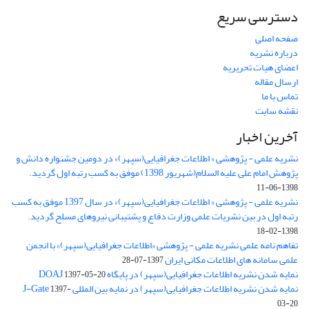
دسترسی سریع
صفحه اصلی
درباره نشریه
اعضای هیات تحریریه
ارسال مقاله
تماس با ما
نقشه سایت
آخرین اخبار
نشریه علمی - پژوهشی « اطلاعات جغرافیایی(سپهر)» در دومین جشنواره دانش و
پژوهش امام علی علیه السلام(شهریور 1398) موفق به کسب رتبه اول گردید.
1398-06-11
نشریه علمی - پژوهشی « اطلاعات جغرافیایی(سپهر)» در سال 1397 موفق به کسب
رتبه اول در بین نشریات علمی وزارت دفاع و پشتیبانی نیروهای مسلح گردید.
1398-02-18
تفاهم نامه علمی نشریه علمی - پژوهشی «اطلاعات جغرافیایی(سپهر)» با انجمن
علمی سامانه های اطلاعات مکانی ایران
1397-07-28
نمایه شدن نشریه اطلاعات جغرافیایی(سپهر) در پایگاه DOAJ
1397-05-20
نمایه شدن نشریه اطلاعات جغرافیایی(سپهر) در نمایه بین المللی J-Gate
1397-
03-20