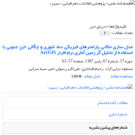
کلیدواژه‌ها =
دریاى خزر
تعداد مقالات:
1
مدل سازى مکانى پارامترهاى فیزیکى دما، شورى و چگالى خزر جنوبى با
استفاده از تحلیل گر زمین آمارى نرم ‏افزار ArcGIS
دوره 17، شماره 67، پاییز 1387، صفحه
57-61
مسعود ترابی آزاد، رحیم افتخاری، علی اکبر رسولی، امیر سیه سرانی
مشاهده مقاله
اصل مقاله
1.84 M
مقالات آماده انتشار
شماره جاری
شماره‌های پیشین نشریه