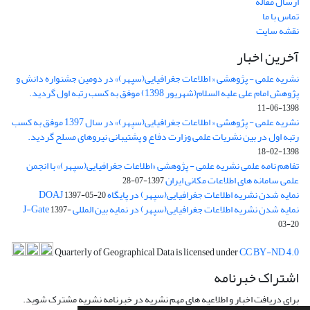
ارسال مقاله
تماس با ما
نقشه سایت
آخرین اخبار
نشریه علمی - پژوهشی « اطلاعات جغرافیایی(سپهر)» در دومین جشنواره دانش و
پژوهش امام علی علیه السلام(شهریور 1398) موفق به کسب رتبه اول گردید.
1398-06-11
نشریه علمی - پژوهشی « اطلاعات جغرافیایی(سپهر)» در سال 1397 موفق به کسب
رتبه اول در بین نشریات علمی وزارت دفاع و پشتیبانی نیروهای مسلح گردید.
1398-02-18
تفاهم نامه علمی نشریه علمی - پژوهشی «اطلاعات جغرافیایی(سپهر)» با انجمن
علمی سامانه های اطلاعات مکانی ایران
1397-07-28
نمایه شدن نشریه اطلاعات جغرافیایی(سپهر) در پایگاه DOAJ
1397-05-20
نمایه شدن نشریه اطلاعات جغرافیایی(سپهر) در نمایه بین المللی J-Gate
1397-
03-20
Quarterly of Geographical Data is licensed under
CC BY-ND 4.0
اشتراک خبرنامه
برای دریافت اخبار و اطلاعیه های مهم نشریه در خبرنامه نشریه مشترک شوید.