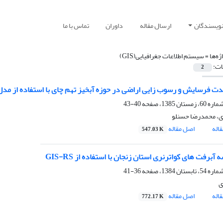
نویسندگان
ارسال مقاله
داوران
تماس با ما
ژه‌ها =
سیستم اطلاعات جغرافیایى(GIS)
ات:
2
ت فرسایش و رسوب زایى اراضى در حوزه آبخیز تهم ‏چاى با استفاده از مدل پس
40-43
ی، محمدرضا حسنلو
اله
اصل مقاله
547.03 K
 آبرفت هاى کواترنرى استان زنجان با استفاده از GIS-RS
36-41
ی
اله
اصل مقاله
772.17 K