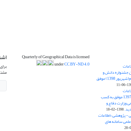
اشت
Quarterly of Geographical Data is licensed
under
CC BY-ND 4.0
اعات
برای 
ن جشنواره دانش و
مشتر
پژوهش امام علی علیه السلام(شهریور 1398) موفق
1398-
اعات
جغرافیایی(سپهر)» در سال 1397 موفق به کسب
ی وزارت دفاع و
ید.
1398-02-18
ی - پژوهشی «اطلاعات
علمی سامانه های