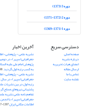
دوره 3 (1373)
دوره 2 (1372-1371)
دوره 1 (1371-1369)
دسترسی سریع
آخرین اخبار
صفحه اصلی
نشریه علمی - پژوهشی « اطل
درباره نشریه
جغرافیایی(سپهر)» در دومی
اعضای هیات تحریریه
ارسال مقاله
به کسب رتبه اول گردید.
06-11
تماس با ما
نشریه علمی - پژوهشی « اطل
نقشه سایت
رتبه اول در بین نشریات علم
پشتیبانی نیروهای مسلح گرد
تفاهم نامه علمی نشریه علم
جغرافیایی(سپهر)» با انجمن 
اطلاعات مکانی ایران
1397-07-28