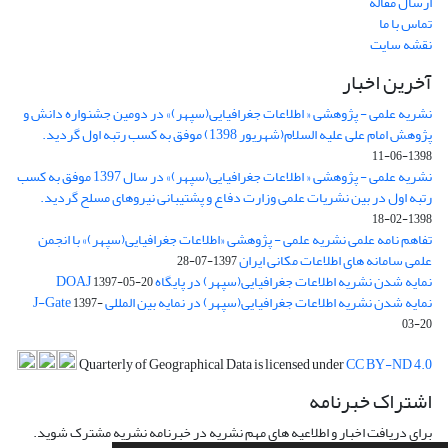
ارسال مقاله
تماس با ما
نقشه سایت
آخرین اخبار
نشریه علمی - پژوهشی « اطلاعات جغرافیایی(سپهر)» در دومین جشنواره دانش و
پژوهش امام علی علیه السلام(شهریور 1398) موفق به کسب رتبه اول گردید.
1398-06-11
نشریه علمی - پژوهشی « اطلاعات جغرافیایی(سپهر)» در سال 1397 موفق به کسب
رتبه اول در بین نشریات علمی وزارت دفاع و پشتیبانی نیروهای مسلح گردید.
1398-02-18
تفاهم نامه علمی نشریه علمی - پژوهشی «اطلاعات جغرافیایی(سپهر)» با انجمن
علمی سامانه های اطلاعات مکانی ایران
1397-07-28
نمایه شدن نشریه اطلاعات جغرافیایی(سپهر) در پایگاه DOAJ
1397-05-20
نمایه شدن نشریه اطلاعات جغرافیایی(سپهر) در نمایه بین المللی J-Gate
1397-
03-20
Quarterly of Geographical Data is licensed under
CC BY-ND 4.0
اشتراک خبرنامه
برای دریافت اخبار و اطلاعیه های مهم نشریه در خبرنامه نشریه مشترک شوید.