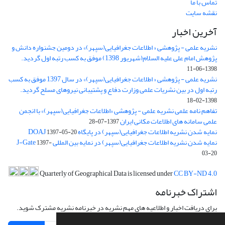
تماس با ما
نقشه سایت
آخرین اخبار
نشریه علمی - پژوهشی « اطلاعات جغرافیایی(سپهر)» در دومین جشنواره دانش و
پژوهش امام علی علیه السلام(شهریور 1398) موفق به کسب رتبه اول گردید.
1398-06-11
نشریه علمی - پژوهشی « اطلاعات جغرافیایی(سپهر)» در سال 1397 موفق به کسب
رتبه اول در بین نشریات علمی وزارت دفاع و پشتیبانی نیروهای مسلح گردید.
1398-02-18
تفاهم نامه علمی نشریه علمی - پژوهشی «اطلاعات جغرافیایی(سپهر)» با انجمن
علمی سامانه های اطلاعات مکانی ایران
1397-07-28
نمایه شدن نشریه اطلاعات جغرافیایی(سپهر) در پایگاه DOAJ
1397-05-20
نمایه شدن نشریه اطلاعات جغرافیایی(سپهر) در نمایه بین المللی J-Gate
1397-
03-20
Quarterly of Geographical Data is licensed under
CC BY-ND 4.0
اشتراک خبرنامه
برای دریافت اخبار و اطلاعیه های مهم نشریه در خبرنامه نشریه مشترک شوید.