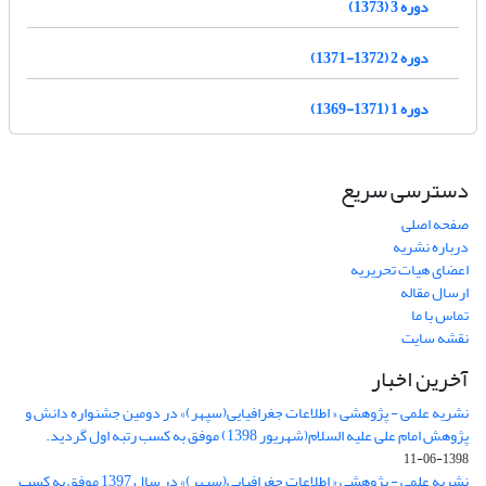
دوره 3 (1373)
دوره 2 (1372-1371)
دوره 1 (1371-1369)
دسترسی سریع
صفحه اصلی
درباره نشریه
اعضای هیات تحریریه
ارسال مقاله
تماس با ما
نقشه سایت
آخرین اخبار
نشریه علمی - پژوهشی « اطلاعات جغرافیایی(سپهر)» در دومین جشنواره دانش و
پژوهش امام علی علیه السلام(شهریور 1398) موفق به کسب رتبه اول گردید.
1398-06-11
نشریه علمی - پژوهشی « اطلاعات جغرافیایی(سپهر)» در سال 1397 موفق به کسب