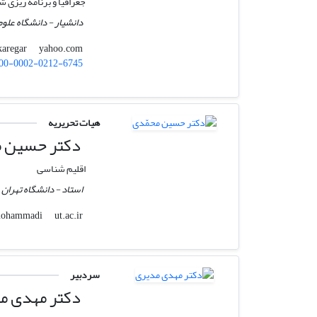
جغرافیا و برنامه ریزی 
دانشیار - دانشگاه علوم
yahoo.com
b_karegar
00-0002-0212-6745
هیات تحریریه
دکتر حسین م
اقلیم شناسی
استاد - دانشگاه تهران
ut.ac.ir
hmmohammadi
سردبیر
دکتر مهدی م