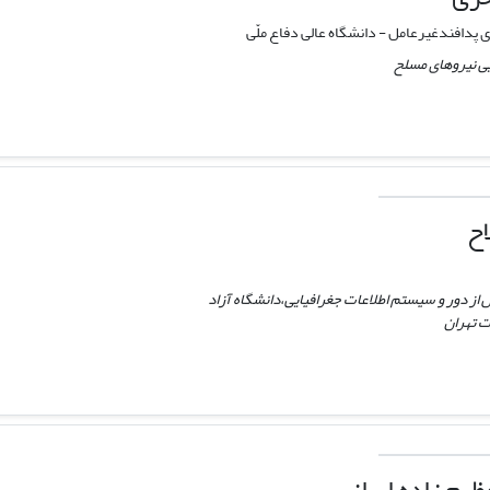
پدافندغیرعامل - دانشگاه عالی دفاع ملّی
ی نیروهای مسلح
ح
 دور و سیستم اطلاعات جغرافیایی،دانشگاه آزاد
ت تهران
یم زاده ایرانی