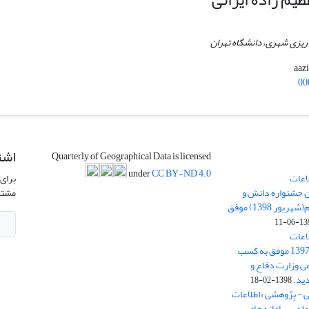
ریزی شهری، دانشگاه تهران
00
اشت
Quarterly of Geographical Data is licensed
under
CC BY-ND 4.0
اعات
برای 
ن جشنواره دانش و
مشتر
پژوهش امام علی علیه السلام(شهریور 1398) موفق
1398-
اعات
جغرافیایی(سپهر)» در سال 1397 موفق به کسب
ی وزارت دفاع و
ید.
1398-02-18
ی - پژوهشی «اطلاعات
علمی سامانه های