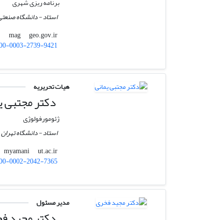
برنامه ریزی شهری
استاد - دانشگاه صنعتی
geo.gov.ir
mag
00-0003-2739-9421
هیات تحریریه
دکتر مجتبی ی
ژئومورفولوژی
استاد - دانشگاه تهران
ut.ac.ir
myamani
00-0002-2042-7365
مدیر مسئول
دکتر مجید ف