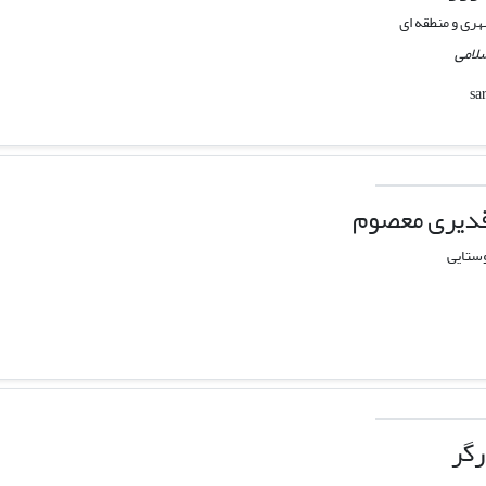
هری و منطقه ای
سلامی
قدیری معصوم
وستایی
رگر