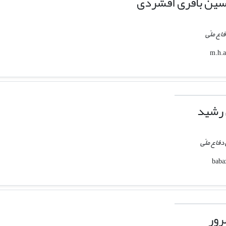
سین باقری افشردی
اع ملّی
 رشید
دفاع ملّی
رور