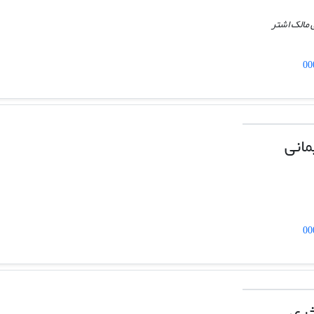
 مالک اشتر
00
مانی
00
خری