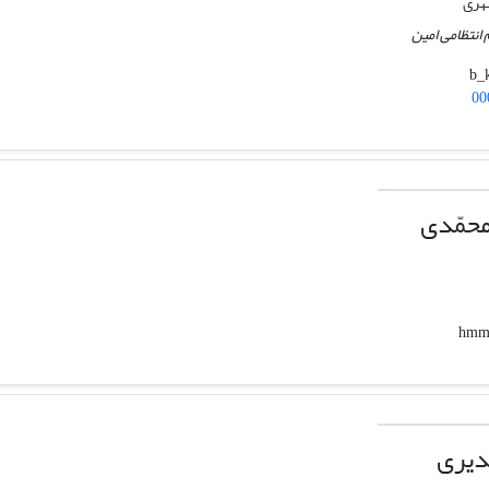
شهری
 انتظامی امین
00
حمّدی
دیری