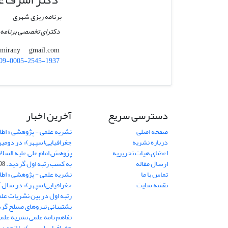
برنامه ریزی شهری
دکترای تخصصی برنامه 
gmail.com
aazimirany
09-0005-2545-1937
دسترسی سریع
آخرین اخبار
صفحه اصلی
نشریه علمی - پژوهشی « اطل
درباره نشریه
جغرافیایی(سپهر)» در دومی
اعضای هیات تحریریه
ارسال مقاله
به کسب رتبه اول گردید.
06-11
تماس با ما
نشریه علمی - پژوهشی « اطل
نقشه سایت
رتبه اول در بین نشریات علم
پشتیبانی نیروهای مسلح گرد
تفاهم نامه علمی نشریه علم
جغرافیایی(سپهر)» با انجمن 